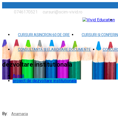
0746170521
cursuri@scim-vivid.ro
CURSURI ASINCRON 60 DE ORE
CURSURI ȘI CONFERIN
CONSULTANŢĂ ȘI ELABORARE DOCUMENTE
CONCURS
dezvoltare institutionala
Acasă
proiect de dezvoltare institutionala
By:
Anamaria