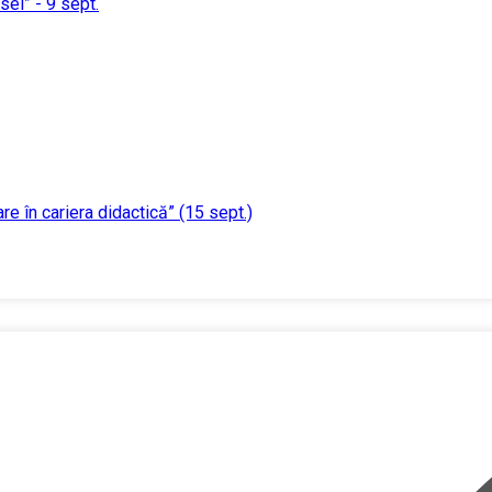
sei” - 9 sept.
e în cariera didactică” (15 sept.)