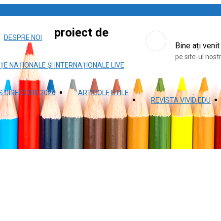
proiect de
DESPRE NOI
Bine ați venit
pe site-ul nost
ȚE NAȚIONALE ȘI INTERNAȚIONALE LIVE
 DIRECTORI 2026
ARTICOLE UTILE
REVISTA VIVID EDU