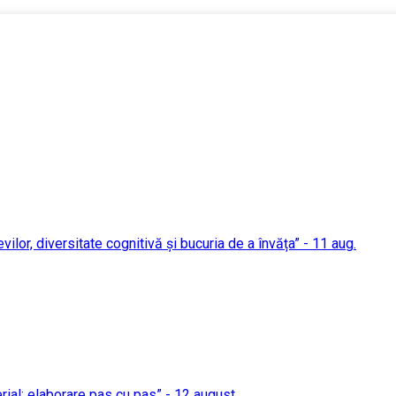
evilor, diversitate cognitivă și bucuria de a învăța” - 11 aug.
erial: elaborare pas cu pas” - 12 august