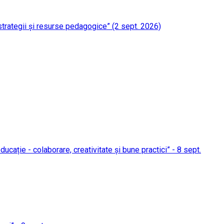
 strategii și resurse pedagogice” (2 sept. 2026)
ucație - colaborare, creativitate și bune practici” - 8 sept.