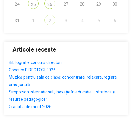
24
27
28
29
30
25
26
31
1
3
4
5
6
2
Articole recente
Bibliografie concurs directori
Concurs DIRECTORI 2026
Muzică pentru sala de clasă: concentrare, relaxare, reglare
emoțională
Simpozion internațional „Inovație în educație – strategii și
resurse pedagogice”
Gradația de merit 2026