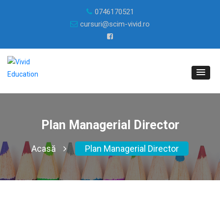
0746170521
cursuri@scim-vivid.ro
Plan Managerial Director
Acasă
Plan Managerial Director