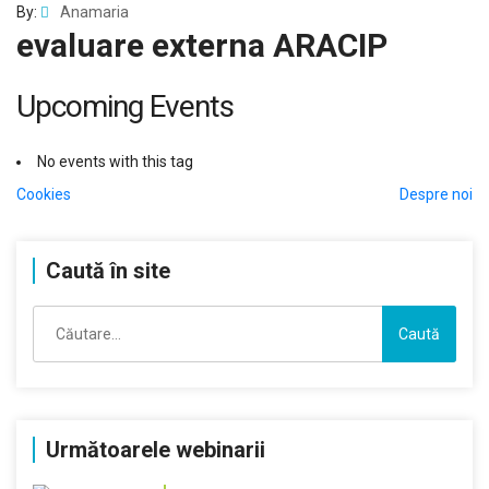
By:
Anamaria
evaluare externa ARACIP
Upcoming Events
No events with this tag
Navigare
Cookies
Despre noi
în
Caută în site
articole
Caută
după:
Următoarele webinarii