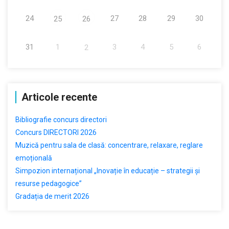
24
27
28
29
30
25
26
31
1
3
4
5
6
2
Articole recente
Bibliografie concurs directori
Concurs DIRECTORI 2026
Muzică pentru sala de clasă: concentrare, relaxare, reglare
emoțională
Simpozion internațional „Inovație în educație – strategii și
resurse pedagogice”
Gradația de merit 2026