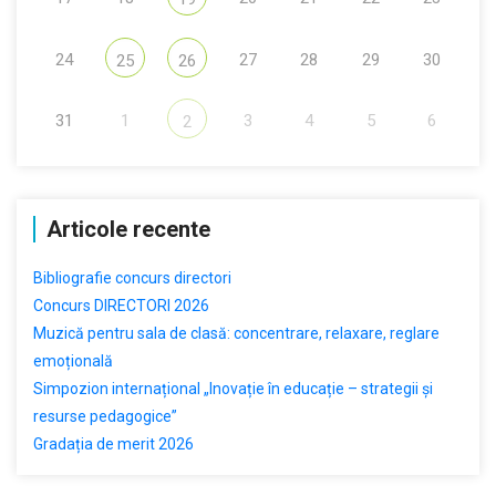
24
27
28
29
30
25
26
31
1
3
4
5
6
2
Articole recente
Bibliografie concurs directori
Concurs DIRECTORI 2026
Muzică pentru sala de clasă: concentrare, relaxare, reglare
emoțională
Simpozion internațional „Inovație în educație – strategii și
resurse pedagogice”
Gradația de merit 2026