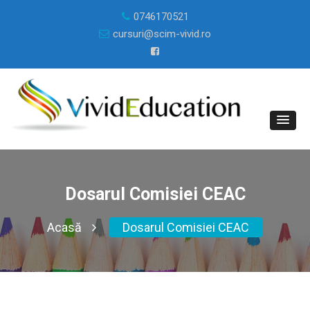
0746170521
cursuri@scim-vivid.ro
Dosarul Comisiei CEAC
Acasă
Dosarul Comisiei CEAC