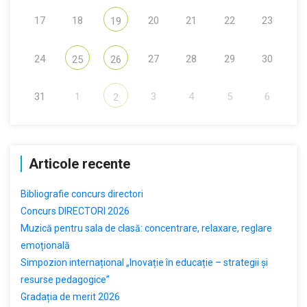
17
18
20
21
22
23
19
24
27
28
29
30
25
26
31
1
3
4
5
6
2
Articole recente
Bibliografie concurs directori
Concurs DIRECTORI 2026
Muzică pentru sala de clasă: concentrare, relaxare, reglare
emoțională
Simpozion internațional „Inovație în educație – strategii și
resurse pedagogice”
Gradația de merit 2026