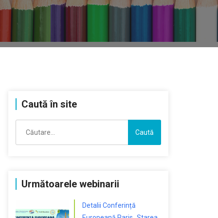
Caută în site
Caută
după:
Următoarele webinarii
Detalii Conferință
Europeană Paris „Starea