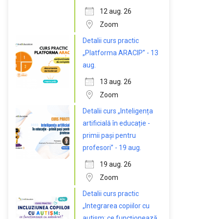
12 aug. 26
Zoom
Detalii curs practic
„Platforma ARACIP” - 13
aug.
13 aug. 26
Zoom
Detalii curs „Inteligența
artificială în educație -
primii pași pentru
profesori” - 19 aug.
19 aug. 26
Zoom
Detalii curs practic
„Integrarea copiilor cu
autism: ce funcționează