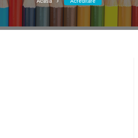
Acasă
Acreditare