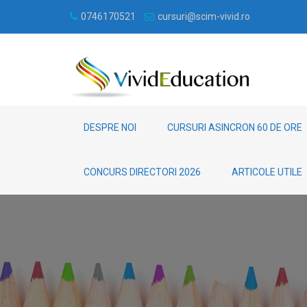
0746170521
cursuri@scim-vivid.ro
DESPRE NOI
CURSURI ASINCRON 60 DE ORE
CONCURS DIRECTORI 2026
ARTICOLE UTILE