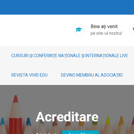
Bine ați venit
pe site-ul nostru!
CURSURI ȘI CONFERINȚE NAȚIONALE ȘI INTERNAȚIONALE LIVE
REVISTA VIVID EDU
DEVINO MEMBRU AL ASOCIAȚIEI
Acreditare