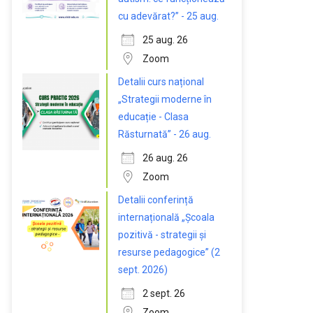
cu adevărat?” - 25 aug.
25 aug. 26
Zoom
Detalii curs național
„Strategii moderne în
educație - Clasa
Răsturnată” - 26 aug.
26 aug. 26
Zoom
Detalii conferință
internațională „Școala
pozitivă - strategii și
resurse pedagogice” (2
sept. 2026)
2 sept. 26
Zoom