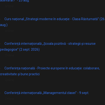
adevărat?” - 25 aug.
online
Curs național „Strategii moderne în educație - Clasa Răsturnată” (26
aug.)
online
Conferință internațională „Școala pozitivă - strategii și resurse
pedagogice” (2 sept. 2026)
Online
Conferința națională - Proiecte europene în educație: colaborare,
creativitate și bune practici
Online
Conferință internațională „Managementul clasei” - 9 sept.
Online