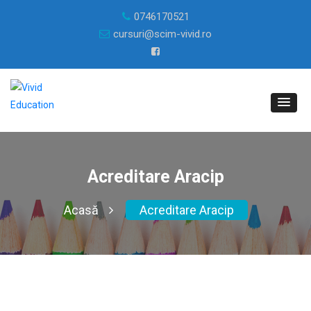
0746170521
cursuri@scim-vivid.ro
Acreditare Aracip
Acasă
Acreditare Aracip