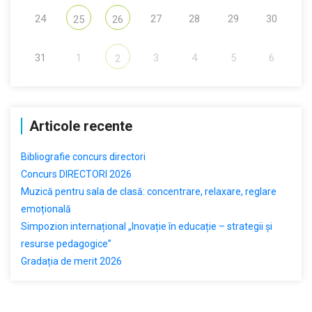
24
27
28
29
30
25
26
31
1
3
4
5
6
2
Articole recente
Bibliografie concurs directori
Concurs DIRECTORI 2026
Muzică pentru sala de clasă: concentrare, relaxare, reglare
emoțională
Simpozion internațional „Inovație în educație – strategii și
resurse pedagogice”
Gradația de merit 2026