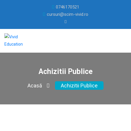
0746170521
cursuri@scim-vivid.ro
Achizitii Publice
Acasă
Achizitii Publice