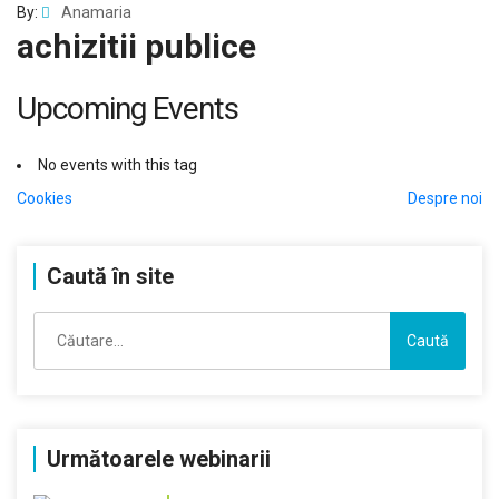
By:
Anamaria
achizitii publice
Upcoming Events
No events with this tag
Navigare
Cookies
Despre noi
în
Caută în site
articole
Caută
după:
Următoarele webinarii