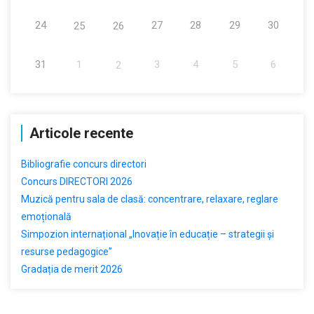
24
27
28
29
30
25
26
31
1
3
4
5
6
2
Articole recente
Bibliografie concurs directori
Concurs DIRECTORI 2026
Muzică pentru sala de clasă: concentrare, relaxare, reglare
emoțională
Simpozion internațional „Inovație în educație – strategii și
resurse pedagogice”
Gradația de merit 2026