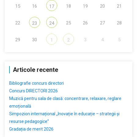
15
16
18
19
20
21
17
22
25
26
27
28
23
24
29
30
3
4
5
1
2
Articole recente
Bibliografie concurs directori
Concurs DIRECTORI 2026
Muzică pentru sala de clasă: concentrare, relaxare, reglare
emoțională
Simpozion internațional „Inovație în educație – strategii și
resurse pedagogice”
Gradația de merit 2026