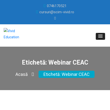
0746170521
cursuri@scim-vivid.ro
Etichetă:
Webinar CEAC
Acasă
Etichetă:
Webinar CEAC