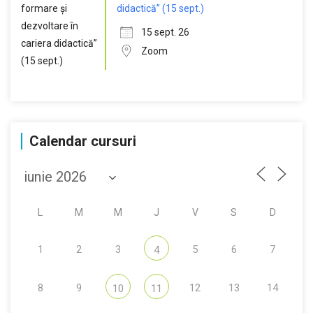
didactică” (15 sept.)
15 sept. 26
Zoom
Calendar cursuri
L
M
M
J
V
S
D
1
2
3
5
6
7
4
8
9
12
13
14
10
11