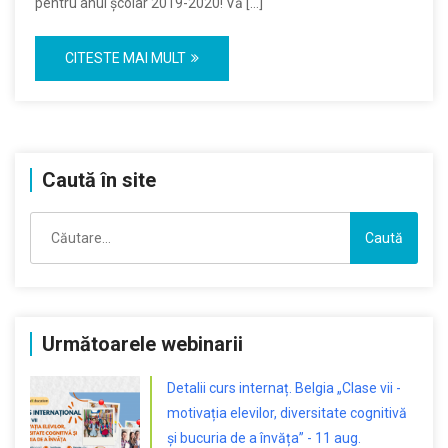
pentru anul școlar 2019-2020! Vă […]
CITESTE MAI MULT
Caută în site
Caută
după:
Următoarele webinarii
Detalii curs internaț. Belgia „Clase vii -
motivația elevilor, diversitate cognitivă
și bucuria de a învăța” - 11 aug.