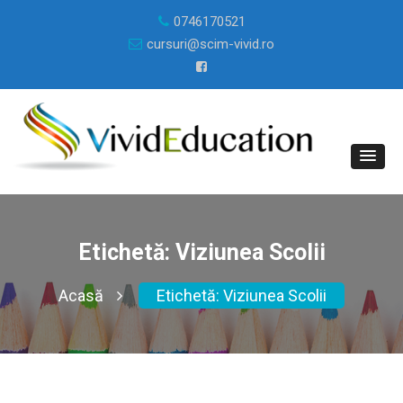
0746170521
cursuri@scim-vivid.ro
Etichetă:
Viziunea Scolii
Acasă
Etichetă:
Viziunea Scolii