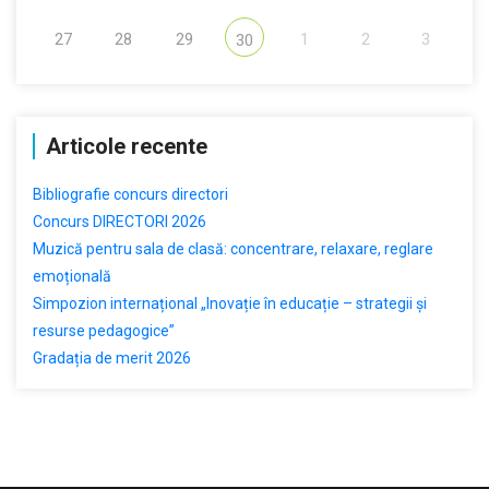
27
28
29
1
2
3
30
Articole recente
Bibliografie concurs directori
Concurs DIRECTORI 2026
Muzică pentru sala de clasă: concentrare, relaxare, reglare
emoțională
Simpozion internațional „Inovație în educație – strategii și
resurse pedagogice”
Gradația de merit 2026