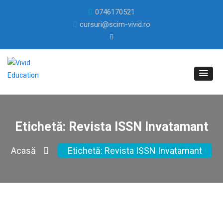
0746170521
cursuri@scim-vivid.ro
Etichetă:
Revista ISSN Invatamant
Acasă
Etichetă:
Revista ISSN Invatamant