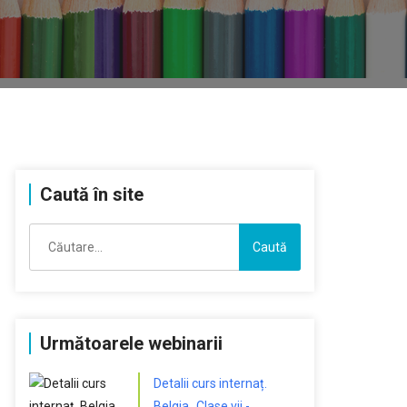
Caută în site
Caută
după:
Următoarele webinarii
Detalii curs internaț.
Belgia „Clase vii -