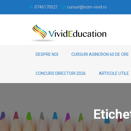
0746170521
cursuri@scim-vivid.ro
DESPRE NOI
CURSURI ASINCRON 60 DE ORE
CONCURS DIRECTORI 2026
ARTICOLE UTILE
Etiche