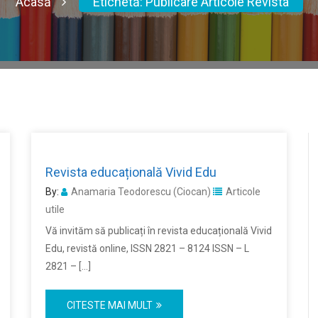
Acasă
Etichetă:
Publicare Articole Revista
Revista educațională Vivid Edu
By:
Anamaria Teodorescu (Ciocan)
Articole
utile
Vă invităm să publicați în revista educațională Vivid
Edu, revistă online, ISSN 2821 – 8124 ISSN – L
2821 – […]
CITESTE MAI MULT