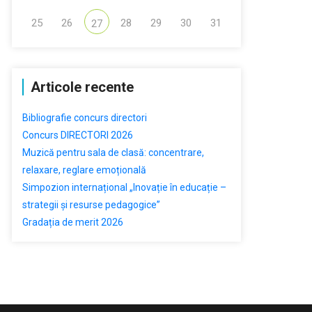
25
26
28
29
30
31
27
Articole recente
Bibliografie concurs directori
Concurs DIRECTORI 2026
Muzică pentru sala de clasă: concentrare,
relaxare, reglare emoțională
Simpozion internațional „Inovație în educație –
strategii și resurse pedagogice”
Gradația de merit 2026