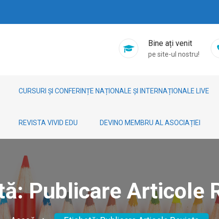
Bine ați venit
pe site-ul nostru!
CURSURI ȘI CONFERINȚE NAȚIONALE ȘI INTERNAȚIONALE LIVE
REVISTA VIVID EDU
DEVINO MEMBRU AL ASOCIAȚIEI
tă:
Publicare Articole 