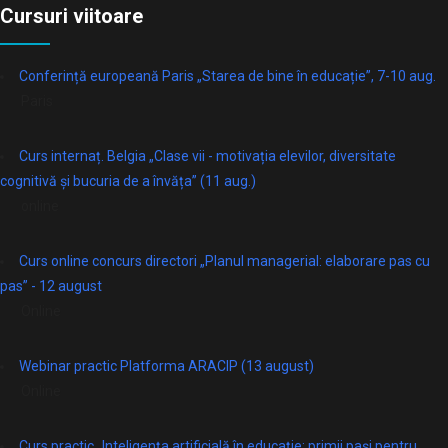
Cursuri viitoare
Conferință europeană Paris „Starea de bine în educație”, 7-10 aug.
Paris
Curs internaț. Belgia „Clase vii - motivația elevilor, diversitate
cognitivă și bucuria de a învăța” (11 aug.)
online
Curs online concurs directori „Planul managerial: elaborare pas cu
pas” - 12 august
Online
Webinar practic Platforma ARACIP (13 august)
Online
Curs practic „Inteligența artificială în educație: primii pași pentru