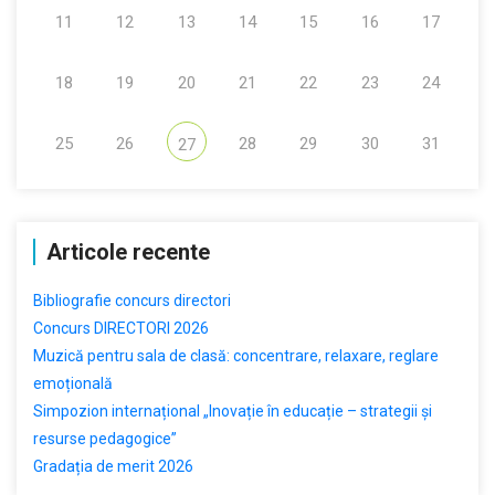
11
12
13
14
15
16
17
18
19
20
21
22
23
24
25
26
28
29
30
31
27
Articole recente
Bibliografie concurs directori
Concurs DIRECTORI 2026
Muzică pentru sala de clasă: concentrare, relaxare, reglare
emoțională
Simpozion internațional „Inovație în educație – strategii și
resurse pedagogice”
Gradația de merit 2026