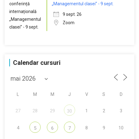
„Managementul clasei” - 9 sept.
9 sept. 26
Zoom
Calendar cursuri
L
M
M
J
V
S
D
27
28
29
1
2
3
30
4
8
9
10
5
6
7