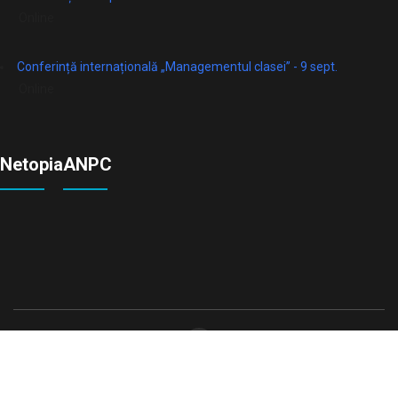
Online
Conferință internațională „Managementul clasei” - 9 sept.
Online
Netopia
ANPC
© Toate Drepturile Rezervate 2026
Vivid Education