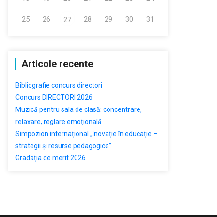
25
26
28
29
30
31
27
Articole recente
Bibliografie concurs directori
Concurs DIRECTORI 2026
Muzică pentru sala de clasă: concentrare,
relaxare, reglare emoțională
Simpozion internațional „Inovație în educație –
strategii și resurse pedagogice”
Gradația de merit 2026