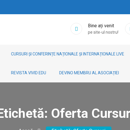
Bine ați venit
pe site-ul nostru!
CURSURI ȘI CONFERINȚE NAȚIONALE ȘI INTERNAȚIONALE LIVE
REVISTA VIVID EDU
DEVINO MEMBRU AL ASOCIAȚIEI
Etichetă:
Oferta Cursur