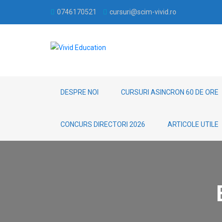
0746170521
cursuri@scim-vivid.ro
DESPRE NOI
CURSURI ASINCRON 60 DE ORE
CONCURS DIRECTORI 2026
ARTICOLE UTILE