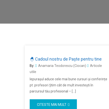
🐣 Cadoul nostru de Paşte pentru tine
By:
Anamaria Teodorescu (Ciocan)
Articole
utile
Iepurașul aduce cele mai bune cursuri şi conferințe
pt. profesori Știm cât de mult investești în
parcursul tău profesional – […]
CITESTE MAI MULT