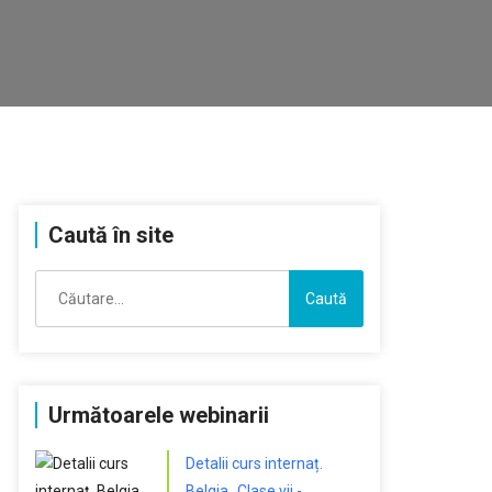
Caută în site
Caută
după:
Următoarele webinarii
Detalii curs internaț.
Belgia „Clase vii -