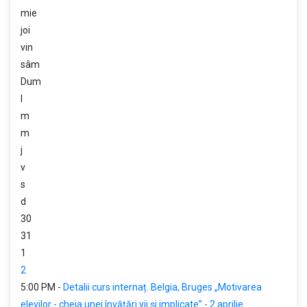
mie
joi
vin
sâm
Dum
l
m
m
j
v
s
d
30
31
1
2
5:00 PM -
Detalii curs internaț. Belgia, Bruges „Motivarea
elevilor - cheia unei învățări vii și implicate” - 2 aprilie