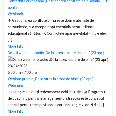
Conferință europeană „Gestionarea conflictelor în școală” - 16
aprilie
Webinarii
🌟 Gestionarea conflictelor nu este doar o abilitate de
comunicare, ci o competență esențială pentru climatul
educațional sănătos. 🔍 Conflictele apar inevitabil – între elevi,
[...]
More Info
Detalii webinar practic „De la stres la stare de bine” (23 apr.)
23/04/2026
5:00 pm - 7:00 pm
Webinar practic „De la stres la stare de bine” (23 apr.)
Webinarii
Investește în tine și redescoperă echilibrul! 🌞✨🌿 Programul
de coaching pentru managementul stresului este conceput
special pentru tine, profesorul care dăruiește zi de zi din [...]
More Info