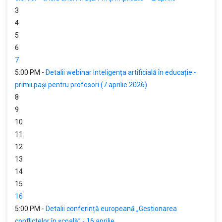
3
4
5
6
7
5:00 PM -
Detalii webinar Inteligența artificială în educație -
primii pași pentru profesori (7 aprilie 2026)
8
9
10
11
12
13
14
15
16
5:00 PM -
Detalii conferință europeană „Gestionarea
conflictelor în școală” - 16 aprilie