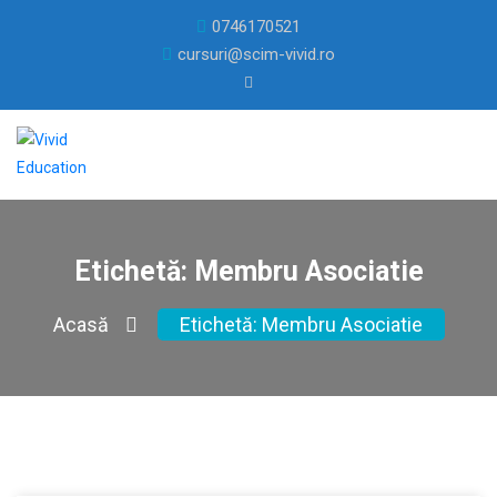
0746170521
cursuri@scim-vivid.ro
Etichetă:
Membru Asociatie
Acasă
Etichetă:
Membru Asociatie