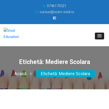
0746170521
cursuri@scim-vivid.ro
Etichetă:
Mediere Scolara
Acasă
Etichetă:
Mediere Scolara