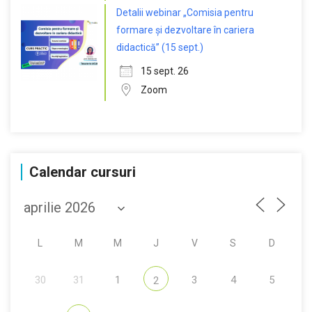
Detalii webinar „Comisia pentru
formare și dezvoltare în cariera
didactică” (15 sept.)
15 sept. 26
Zoom
Calendar cursuri
L
M
M
J
V
S
D
30
31
1
3
4
5
2