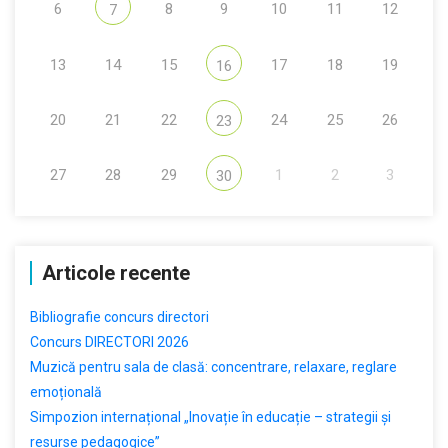
6
8
9
10
11
12
7
13
14
15
17
18
19
16
20
21
22
24
25
26
23
27
28
29
1
2
3
30
Articole recente
Bibliografie concurs directori
Concurs DIRECTORI 2026
Muzică pentru sala de clasă: concentrare, relaxare, reglare
emoțională
Simpozion internațional „Inovație în educație – strategii și
resurse pedagogice”