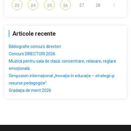
27
28
1
23
24
25
26
Articole recente
Bibliografie concurs directori
Concurs DIRECTORI 2026
Muzică pentru sala de clasă: concentrare, relaxare, reglare
emoțională
Simpozion internațional „Inovație în educație – strategii și
resurse pedagogice”
Gradația de merit 2026