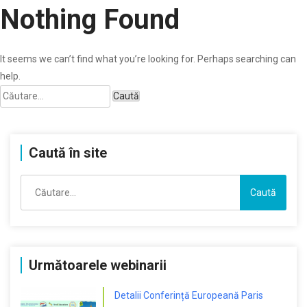
Nothing Found
It seems we can’t find what you’re looking for. Perhaps searching can
help.
Caută
după:
Caută în site
Caută
după:
Următoarele webinarii
Detalii Conferință Europeană Paris