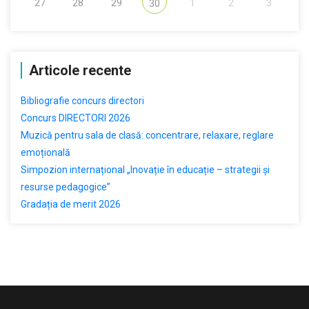
27
28
29
1
2
3
30
Articole recente
Bibliografie concurs directori
Concurs DIRECTORI 2026
Muzică pentru sala de clasă: concentrare, relaxare, reglare
emoțională
Simpozion internațional „Inovație în educație – strategii și
resurse pedagogice”
Gradația de merit 2026