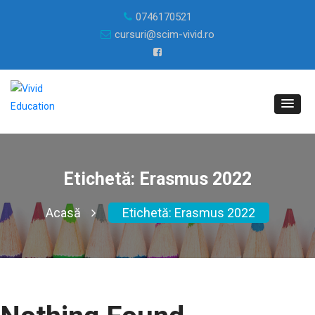
0746170521
cursuri@scim-vivid.ro
Etichetă:
Erasmus 2022
Acasă
Etichetă:
Erasmus 2022