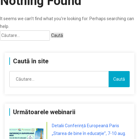
Nothing Found
It seems we can’t find what you’re looking for. Perhaps searching can
help.
Caută
după:
Caută în site
Caută
după:
Următoarele webinarii
Detalii Conferință Europeană Paris
„Starea de bine în educație”, 7-10 aug.