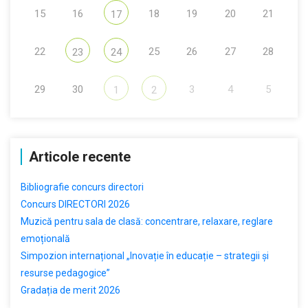
15
16
18
19
20
21
17
22
25
26
27
28
23
24
29
30
3
4
5
1
2
Articole recente
Bibliografie concurs directori
Concurs DIRECTORI 2026
Muzică pentru sala de clasă: concentrare, relaxare, reglare
emoțională
Simpozion internațional „Inovație în educație – strategii și
resurse pedagogice”
Gradația de merit 2026