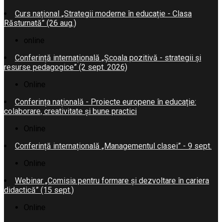
Curs național „Strategii moderne în educație - Clasa
Răsturnată” (26 aug.)
online
Conferință internațională „Școala pozitivă - strategii și
resurse pedagogice” (2 sept. 2026)
Online
Conferința națională - Proiecte europene în educație:
colaborare, creativitate și bune practici
Online
Conferință internațională „Managementul clasei” - 9 sept.
Online
Webinar „Comisia pentru formare și dezvoltare în cariera
didactică” (15 sept.)
Online