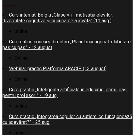
Curs internaț. Belgia „Clase vii - motivația elevilor,
diversitate cognitivă și bucuria de a învăța” (11 aug.)
online
Curs online concurs directori „Planul managerial: elaborare
pas cu pas” - 12 august
Online
Webinar practic Platforma ARACIP (13 august)
Online
Curs practic „Inteligența artificială în educație: primii pași
pentru profesori” - 19 aug.
online
Curs practic „Integrarea copiilor cu autism: ce funcționează
cu adevărat?” - 25 aug.
online