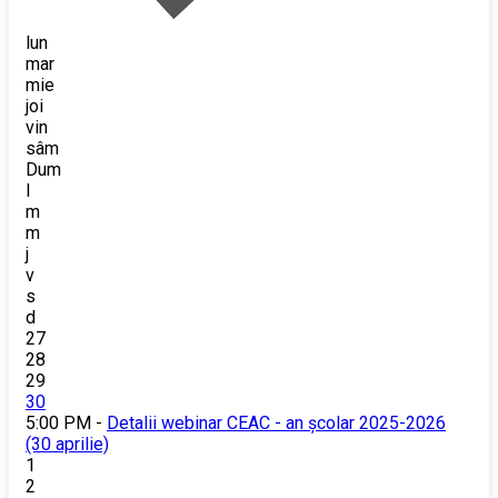
lun
mar
mie
joi
vin
sâm
Dum
l
m
m
j
v
s
d
27
28
29
30
5:00 PM -
Detalii webinar CEAC - an școlar 2025-2026
(30 aprilie)
1
2