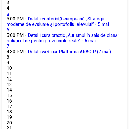
3
4
5
5:00 PM -
Detalii conferință europeană „Strategii
moderne de evaluare și portofoliul elevului” - 5 mai
6
5:00 PM -
Detalii curs practic „Autismul în sala de clasă:
soluții clare pentru provocările reale” - 6 mai
7
4:30 PM -
Detalii webinar Platforma ARACIP (7 mai)
8
9
10
11
12
13
14
15
16
17
18
19
20
21