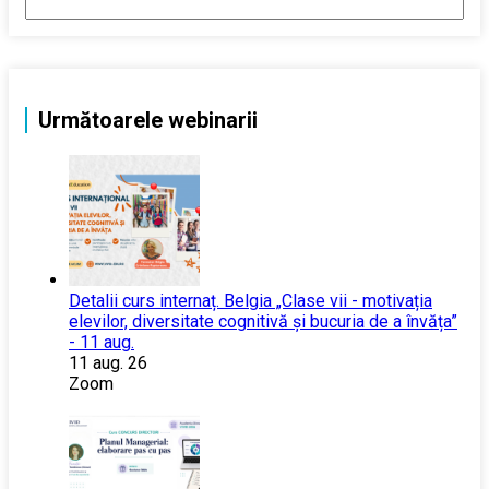
Următoarele webinarii
Detalii curs internaț. Belgia „Clase vii - motivația
elevilor, diversitate cognitivă și bucuria de a învăța”
- 11 aug.
11 aug. 26
Zoom