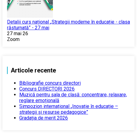
Detalii curs național „Strategii moderne în educație - clasa
răsturnată” - 27 mai
27 mai 26
Zoom
Articole recente
Bibliografie concurs directori
Concurs DIRECTORI 2026
Muzică pentru sala de clasă: concentrare, relaxare,
reglare emoțională
Simpozion internațional „Inovație în educație –
strategii și resurse pedagogice”
Gradația de merit 2026