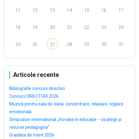
11
12
13
14
15
16
17
18
19
20
21
22
23
24
25
26
28
29
30
31
27
Articole recente
Bibliografie concurs directori
Concurs DIRECTORI 2026
Muzică pentru sala de clasă: concentrare, relaxare, reglare
emoțională
Simpozion internațional „Inovație în educație – strategii și
resurse pedagogice”
Gradația de merit 2026