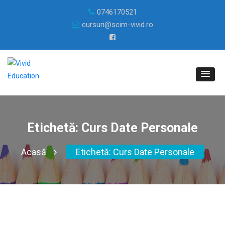
0746170521
cursuri@scim-vivid.ro
Etichetă:
Curs Date Personale
Acasă
Etichetă:
Curs Date Personale