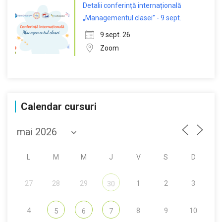
Detalii conferință internațională
„Managementul clasei” - 9 sept.
9 sept. 26
Zoom
Calendar cursuri
L
M
M
J
V
S
D
27
28
29
1
2
3
30
4
8
9
10
5
6
7