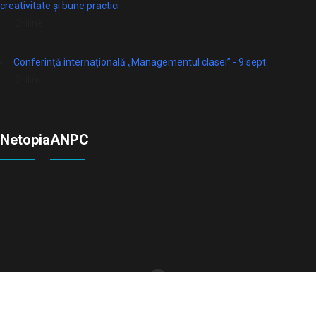
creativitate și bune practici
Online
Conferință internațională „Managementul clasei” - 9 sept.
Online
Netopia
ANPC
© Toate Drepturile Rezervate 2026
Vivid Education