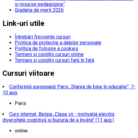
și resurse pedagogice”
Gradația de merit 2026
Link-uri utile
Întrebări frecvente cursuri
Politica de protecţie a datelor personale
Politica de folosire a cookies
Termeni și condiții cursuri online
Termeni și condiții cursuri față în față
Cursuri viitoare
Conferință europeană Paris „Starea de bine în educație”, 7-
10 aug.
Paris
Curs internaț. Belgia „Clase vii - motivația elevilor,
diversitate cognitivă și bucuria de a învăța” (11 aug.)
online