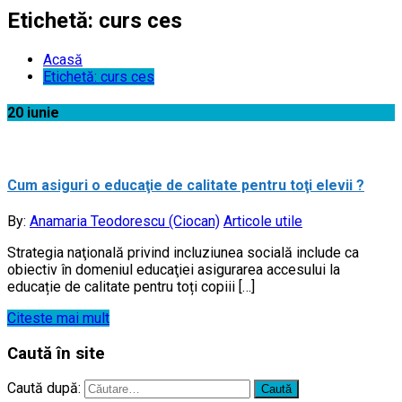
Etichetă:
curs ces
Acasă
Etichetă:
curs ces
20
iunie
Cum asiguri o educaţie de calitate pentru toţi elevii ?
By:
Anamaria Teodorescu (Ciocan)
Articole utile
Strategia naţională privind incluziunea socială include ca
obiectiv în domeniul educaţiei asigurarea accesului la
educație de calitate pentru toți copiii […]
Citeste mai mult
Caută în site
Caută după: