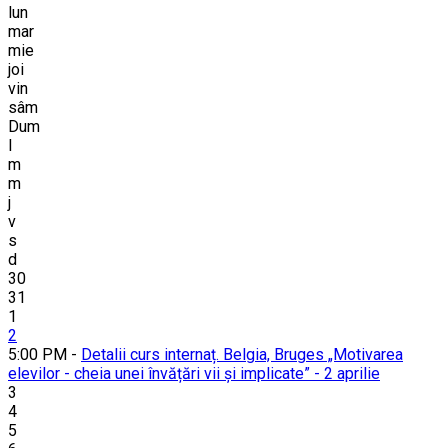
lun
mar
mie
joi
vin
sâm
Dum
l
m
m
j
v
s
d
30
31
1
2
5:00 PM -
Detalii curs internaț. Belgia, Bruges „Motivarea
elevilor - cheia unei învățări vii și implicate” - 2 aprilie
3
4
5