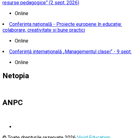
resurse pedagogice” (2 sept. 2026)
Online
Conferința națională - Proiecte europene în educație:
colaborare, creativitate și bune practici
Online
Conferință internațională „Managementul clasei” - 9 sept.
Online
Netopia
ANPC
© Toate drepturile rezervate 2026
Vivid Education