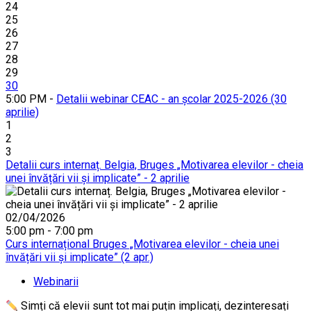
24
25
26
27
28
29
30
5:00 PM -
Detalii webinar CEAC - an școlar 2025-2026 (30
aprilie)
1
2
3
Detalii curs internaț. Belgia, Bruges „Motivarea elevilor - cheia
unei învățări vii și implicate” - 2 aprilie
02/04/2026
5:00 pm - 7:00 pm
Curs internațional Bruges „Motivarea elevilor - cheia unei
învățări vii și implicate” (2 apr.)
Webinarii
Simți că elevii sunt tot mai puțin implicați, dezinteresați