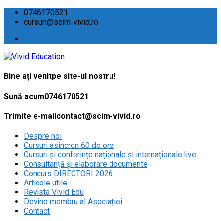
0746170521
cursuri@scim-vivid.ro
Bine ați venit
pe site-ul nostru!
Sună acum
0746170521
Trimite e-mail
contact@scim-vivid.ro
Despre noi
Cursuri asincron 60 de ore
Cursuri și conferințe naționale și internaționale live
Consultanţă și elaborare documente
Concurs DIRECTORI 2026
Articole utile
Revista Vivid Edu
Devino membru al Asociației
Contact