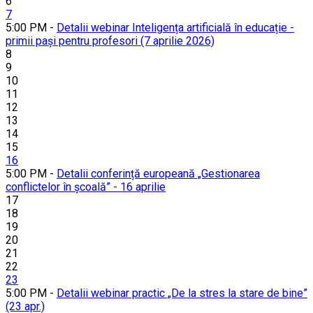
6
7
5:00 PM -
Detalii webinar Inteligența artificială în educație -
primii pași pentru profesori (7 aprilie 2026)
8
9
10
11
12
13
14
15
16
5:00 PM -
Detalii conferință europeană „Gestionarea
conflictelor în școală” - 16 aprilie
17
18
19
20
21
22
23
5:00 PM -
Detalii webinar practic „De la stres la stare de bine”
(23 apr.)