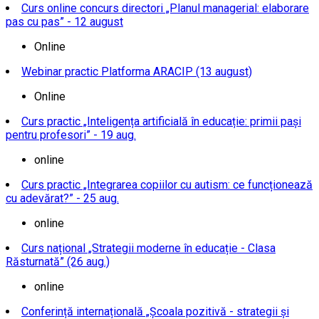
Curs online concurs directori „Planul managerial: elaborare
pas cu pas” - 12 august
Online
Webinar practic Platforma ARACIP (13 august)
Online
Curs practic „Inteligența artificială în educație: primii pași
pentru profesori” - 19 aug.
online
Curs practic „Integrarea copiilor cu autism: ce funcționează
cu adevărat?” - 25 aug.
online
Curs național „Strategii moderne în educație - Clasa
Răsturnată” (26 aug.)
online
Conferință internațională „Școala pozitivă - strategii și