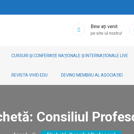
Bine ați venit
pe site-ul nostru!
CURSURI ȘI CONFERINȚE NAȚIONALE ȘI INTERNAȚIONALE LIVE
REVISTA VIVID EDU
DEVINO MEMBRU AL ASOCIAȚIEI
chetă:
Consiliul Profes