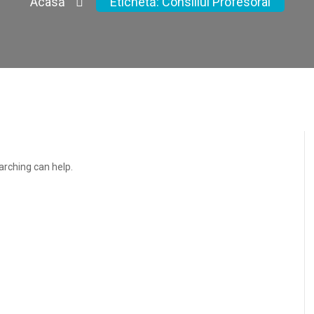
Acasă
Etichetă:
Consiliul Profesoral
arching can help.