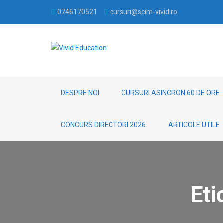
0746170521
cursuri@scim-vivid.ro
DESPRE NOI
CURSURI ASINCRON 60 DE ORE
CONCURS DIRECTORI 2026
ARTICOLE UTILE
Eti