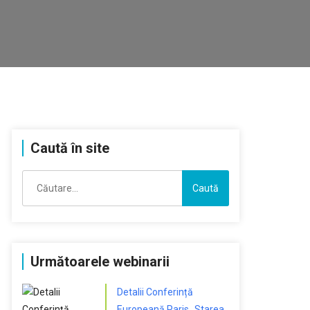
Caută în site
Caută
după:
Următoarele webinarii
Detalii Conferință
Europeană Paris „Starea