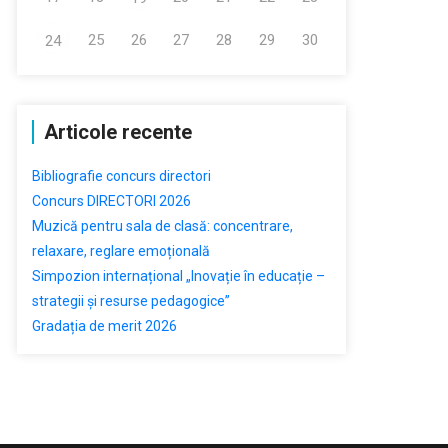
25
26
27
28
29
30
24
Articole recente
Bibliografie concurs directori
Concurs DIRECTORI 2026
Muzică pentru sala de clasă: concentrare,
relaxare, reglare emoțională
Simpozion internațional „Inovație în educație –
strategii și resurse pedagogice”
Gradația de merit 2026