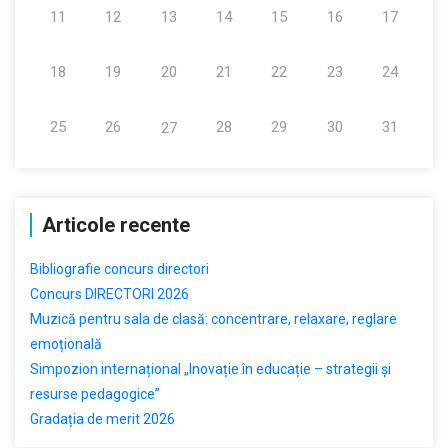
11
12
13
14
15
16
17
18
19
20
21
22
23
24
25
26
28
29
30
31
27
Articole recente
Bibliografie concurs directori
Concurs DIRECTORI 2026
Muzică pentru sala de clasă: concentrare, relaxare, reglare
emoțională
Simpozion internațional „Inovație în educație – strategii și
resurse pedagogice”
Gradația de merit 2026