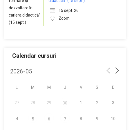
didactică” (15 sept.)
15 sept. 26
Zoom
Calendar cursuri
L
M
M
J
V
S
D
27
28
29
1
2
3
30
4
8
9
10
5
6
7