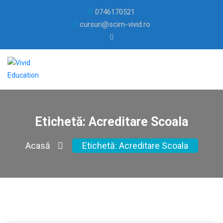
0746170521
cursuri@scim-vivid.ro
Etichetă:
Acreditare Scoala
Acasă
Etichetă:
Acreditare Scoala