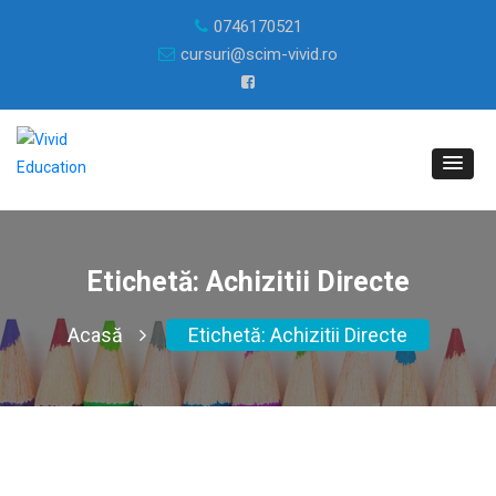
0746170521
cursuri@scim-vivid.ro
Etichetă:
Achizitii Directe
Acasă
Etichetă:
Achizitii Directe