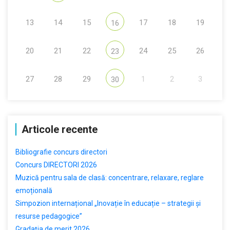
13
14
15
17
18
19
16
20
21
22
24
25
26
23
27
28
29
1
2
3
30
Articole recente
Bibliografie concurs directori
Concurs DIRECTORI 2026
Muzică pentru sala de clasă: concentrare, relaxare, reglare
emoțională
Simpozion internațional „Inovație în educație – strategii și
resurse pedagogice”
Gradația de merit 2026