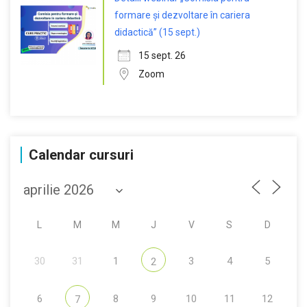
formare și dezvoltare în cariera
didactică” (15 sept.)
15 sept. 26
Zoom
Calendar cursuri
L
M
M
J
V
S
D
30
31
1
3
4
5
2
6
8
9
10
11
12
7