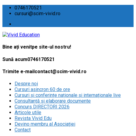
0746170521
cursuri@scim-vivid.ro
Bine ați venit
pe site-ul nostru!
Sună acum
0746170521
Trimite e-mail
contact@scim-vivid.ro
Despre noi
Cursuri asincron 60 de ore
Cursuri și conferințe naționale și internaționale live
Consultanţă și elaborare documente
Concurs DIRECTORI 2026
Articole utile
Revista Vivid Edu
Devino membru al Asociației
Contact