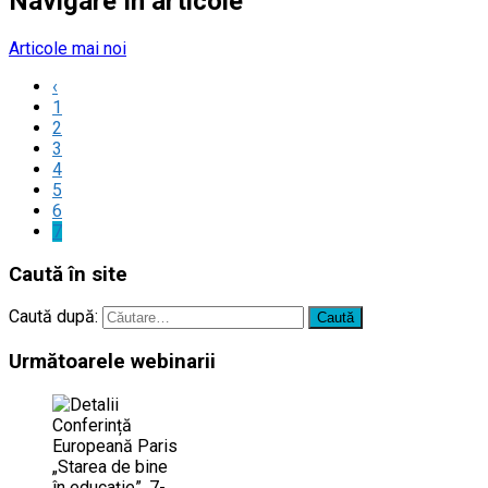
Navigare în articole
Articole mai noi
‹
1
2
3
4
5
6
7
Caută în site
Caută după:
Următoarele webinarii