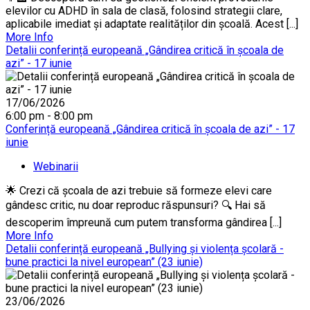
elevilor cu ADHD în sala de clasă, folosind strategii clare,
aplicabile imediat și adaptate realităților din școală. Acest [...]
More Info
Detalii conferință europeană „Gândirea critică în școala de
azi” - 17 iunie
17/06/2026
6:00 pm - 8:00 pm
Conferință europeană „Gândirea critică în școala de azi” - 17
iunie
Webinarii
🌟 Crezi că școala de azi trebuie să formeze elevi care
gândesc critic, nu doar reproduc răspunsuri? 🔍 Hai să
descoperim împreună cum putem transforma gândirea [...]
More Info
Detalii conferință europeană „Bullying și violența școlară -
bune practici la nivel european” (23 iunie)
23/06/2026