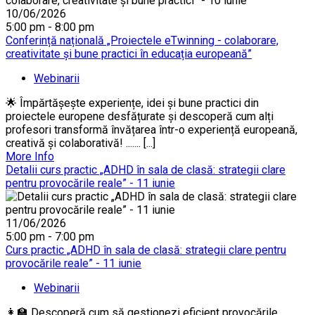
10/06/2026
5:00 pm - 8:00 pm
Conferință națională „Proiectele eTwinning - colaborare,
creativitate și bune practici în educația europeană”
Webinarii
🌟 Împărtășește experiențe, idei și bune practici din
proiectele europene desfățurate și descoperă cum alți
profesori transformă învățarea într-o experiență europeană,
creativă și colaborativă! ....... [...]
More Info
Detalii curs practic „ADHD în sala de clasă: strategii clare
pentru provocările reale” - 11 iunie
11/06/2026
5:00 pm - 7:00 pm
Curs practic „ADHD în sala de clasă: strategii clare pentru
provocările reale” - 11 iunie
Webinarii
👩‍🏫 Descoperă cum să gestionezi eficient provocările