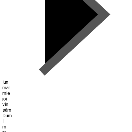
lun
mar
mie
joi
vin
sâm
Dum
l
m