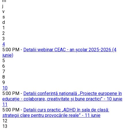
m
j
v
s
d
1
2
3
4
5:00 PM -
Detalii webinar CEAC - an școlar 2025-2026 (4
iunie)
5
6
7
8
9
10
5:00 PM -
Detalii conferință națională „Proiecte europene în
educație - colaborare, creativitate și bune practici” - 10 iunie
11
5:00 PM -
Detalii curs practic „ADHD în sala de clasă:
strategii clare pentru provocările reale” - 11 iunie
12
13