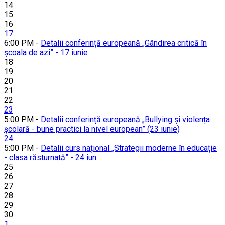
14
15
16
17
6:00 PM -
Detalii conferință europeană „Gândirea critică în
școala de azi” - 17 iunie
18
19
20
21
22
23
5:00 PM -
Detalii conferință europeană „Bullying și violența
școlară - bune practici la nivel european” (23 iunie)
24
5:00 PM -
Detalii curs național „Strategii moderne în educație
- clasa răsturnată” - 24 iun.
25
26
27
28
29
30
1