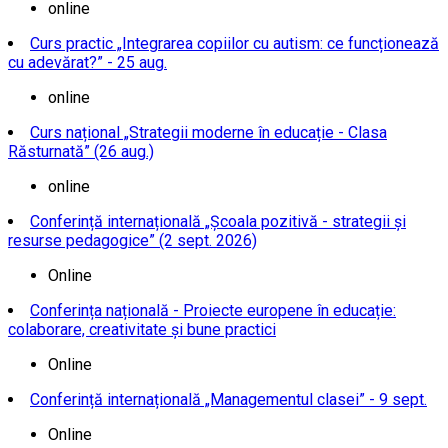
online
Curs practic „Integrarea copiilor cu autism: ce funcționează
cu adevărat?” - 25 aug.
online
Curs național „Strategii moderne în educație - Clasa
Răsturnată” (26 aug.)
online
Conferință internațională „Școala pozitivă - strategii și
resurse pedagogice” (2 sept. 2026)
Online
Conferința națională - Proiecte europene în educație:
colaborare, creativitate și bune practici
Online
Conferință internațională „Managementul clasei” - 9 sept.
Online