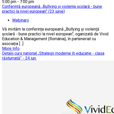
5:00 pm - 7:00 pm
Conferință europeană „Bullying și violența școlară - bune
practici la nivel european” (23 iunie)
Webinarii
Vă invităm la conferința europeană „Bullying și violență
școlară - bune practici la nivel european”, oganizată de Vivid
Education & Management (România), în parteneriat cu
asociația [...]
More Info
Detalii curs național „Strategii moderne în educație - clasa
răsturnată” - 24 iun.