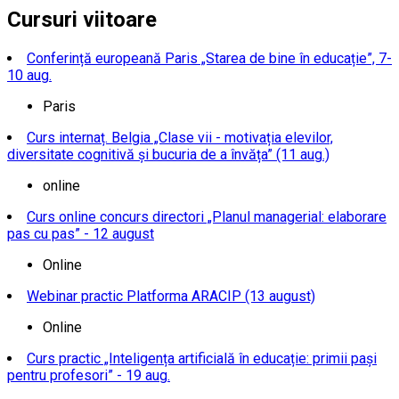
Cursuri viitoare
Conferință europeană Paris „Starea de bine în educație”, 7-
10 aug.
Paris
Curs internaț. Belgia „Clase vii - motivația elevilor,
diversitate cognitivă și bucuria de a învăța” (11 aug.)
online
Curs online concurs directori „Planul managerial: elaborare
pas cu pas” - 12 august
Online
Webinar practic Platforma ARACIP (13 august)
Online
Curs practic „Inteligența artificială în educație: primii pași
pentru profesori” - 19 aug.