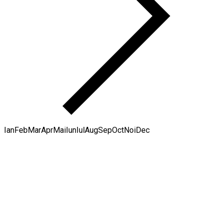
Ian
Feb
Mar
Apr
Mai
Iun
Iul
Aug
Sep
Oct
Noi
Dec