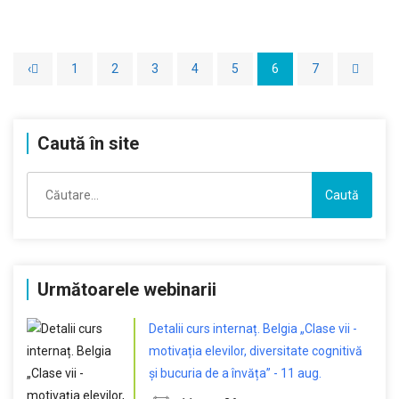
‹
1
2
3
4
5
6
7
Caută în site
Caută
după:
Următoarele webinarii
Detalii curs internaț. Belgia „Clase vii -
motivația elevilor, diversitate cognitivă
și bucuria de a învăța” - 11 aug.