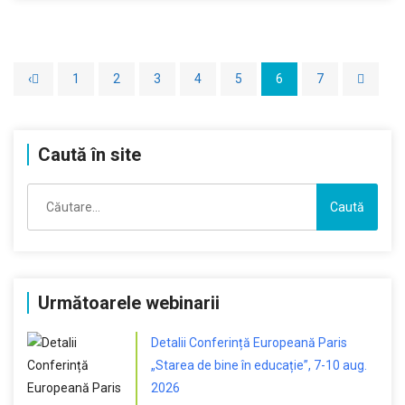
‹
1
2
3
4
5
6
7
Caută în site
Caută
după:
Următoarele webinarii
Detalii Conferință Europeană Paris
„Starea de bine în educație”, 7-10 aug.
2026