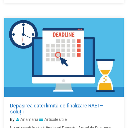
Depășirea datei limită de finalizare RAEI –
soluții
By:
Anamaria
Articole utile
Nu ați reușit încă să finalizați Raportul Anual de Evaluare