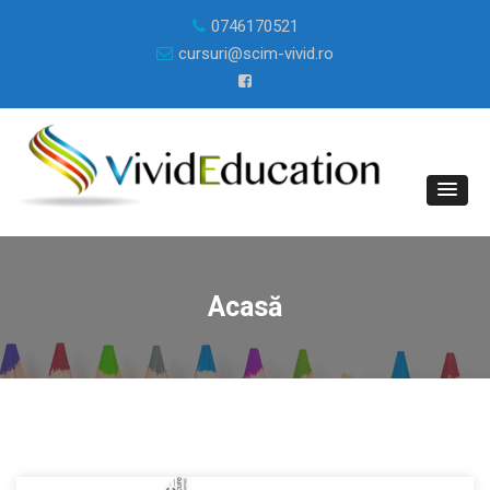
0746170521
cursuri@scim-vivid.ro
Acasă