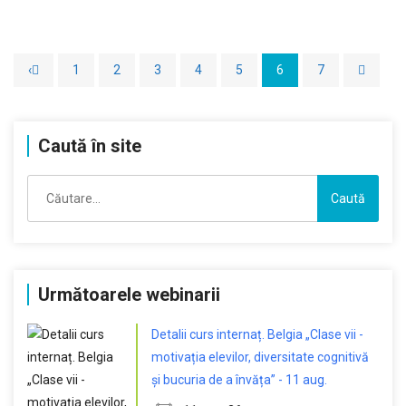
‹
1
2
3
4
5
6
7
Caută în site
Caută
după:
Următoarele webinarii
Detalii curs internaț. Belgia „Clase vii -
motivația elevilor, diversitate cognitivă
și bucuria de a învăța” - 11 aug.