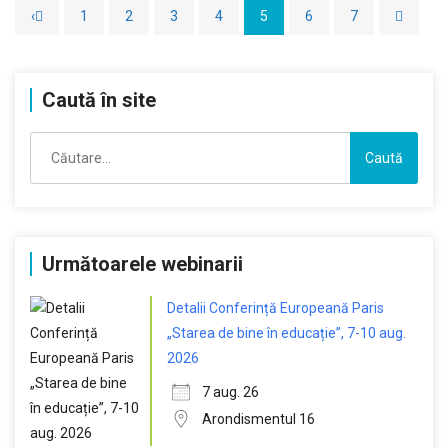
‹
1
2
3
4
5
6
7
Caută în site
Caută
după:
Următoarele webinarii
Detalii Conferință Europeană Paris
„Starea de bine în educație”, 7-10 aug.
2026
7 aug. 26
Arondismentul 16