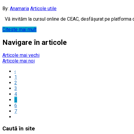
By:
Anamaria
Articole utile
Vă invităm la cursul online de CEAC, desfășurat pe platforma de
Citeste mai mult
Navigare în articole
Articole mai vechi
Articole mai noi
‹
1
2
3
4
5
6
7
Caută în site