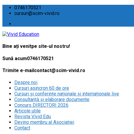
0746170521
cursuri@scim-vivid.ro
Bine ați venit
pe site-ul nostru!
Sună acum
0746170521
Trimite e-mail
contact@scim-vivid.ro
Despre noi
Cursuri asincron 60 de ore
Cursuri și conferințe naționale și internaționale live
Consultanţă și elaborare documente
Concurs DIRECTORI 2026
Articole utile
Revista Vivid Edu
Devino membru al Asociației
Contact