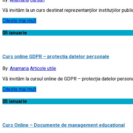
Vă invităm la un curs destinat reprezentanților instituțiilor publ
Citeste mai mult
05
ianuarie
Curs online GDPR – protecția datelor personale
By:
Anamaria
Articole utile
Vă invităm la cursul online de GDPR – protecția datelor persona
Citeste mai mult
05
ianuarie
Curs Online – Documente de management educațional