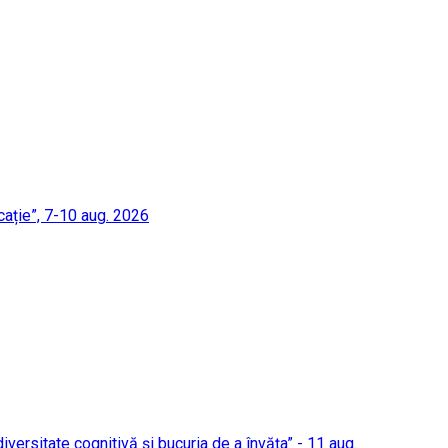
cație”, 7-10 aug. 2026
 diversitate cognitivă și bucuria de a învăța” - 11 aug.