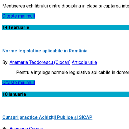
Mentinerea echilibrului dintre disciplina in clasa si captarea in
Citeste mai mult
14
februarie
Norme legislative aplicabile în România
By:
Anamaria Teodorescu (Ciocan)
Articole utile
Pentru a înțelege normele legislative aplicabile în domeniul î
Citeste mai mult
10
ianuarie
Cursuri practice Achiziții Publice și SICAP
By:
Anamaria
Cursuri