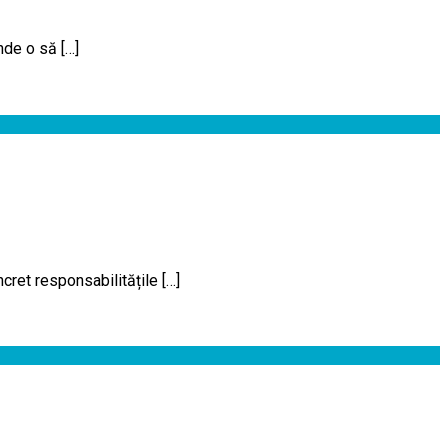
nde o să […]
cret responsabilitățile […]