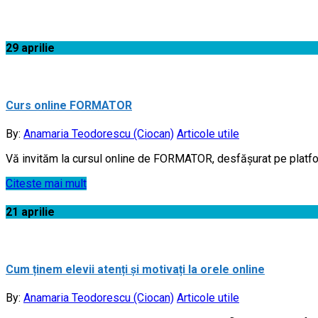
Acasă
29
aprilie
Curs online FORMATOR
By:
Anamaria Teodorescu (Ciocan)
Articole utile
Vă invităm la cursul online de FORMATOR, desfășurat pe platfor
Citeste mai mult
21
aprilie
Cum ținem elevii atenți și motivați la orele online
By:
Anamaria Teodorescu (Ciocan)
Articole utile