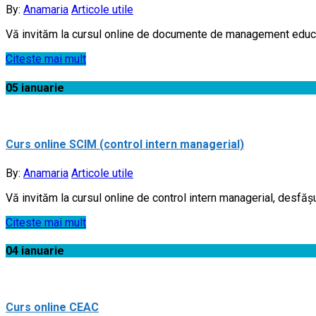
By:
Anamaria
Articole utile
Vă invităm la cursul online de documente de management educaț
Citeste mai mult
05
ianuarie
Curs online SCIM (control intern managerial)
By:
Anamaria
Articole utile
Vă invităm la cursul online de control intern managerial, desfăș
Citeste mai mult
04
ianuarie
Curs online CEAC