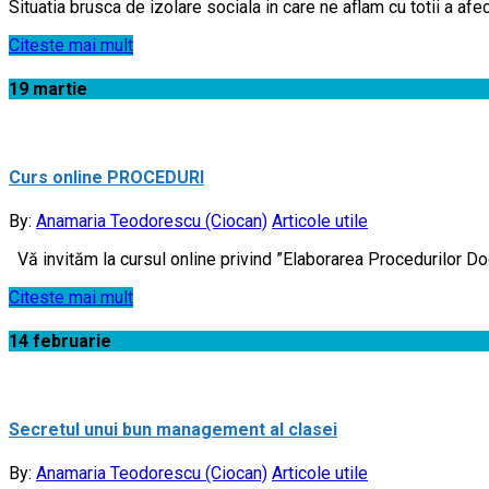
Situatia brusca de izolare sociala in care ne aflam cu totii a afe
Citeste mai mult
19
martie
Curs online PROCEDURI
By:
Anamaria Teodorescu (Ciocan)
Articole utile
Vă invităm la cursul online privind ”Elaborarea Procedurilor Do
Citeste mai mult
14
februarie
Secretul unui bun management al clasei
By:
Anamaria Teodorescu (Ciocan)
Articole utile