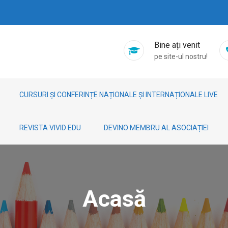
Bine ați venit
pe site-ul nostru!
CURSURI ȘI CONFERINȚE NAȚIONALE ȘI INTERNAȚIONALE LIVE
REVISTA VIVID EDU
DEVINO MEMBRU AL ASOCIAȚIEI
Acasă