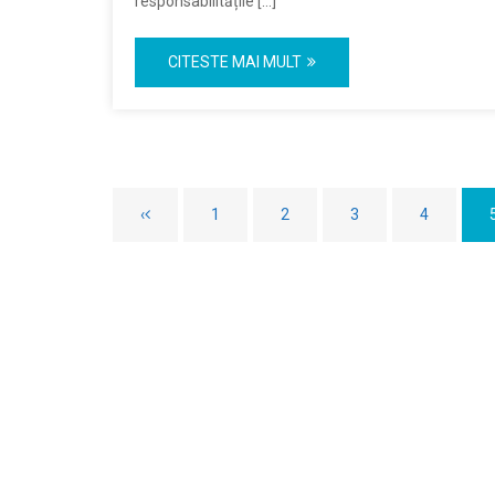
responsabilitățile […]
CITESTE MAI MULT
‹
1
2
3
4