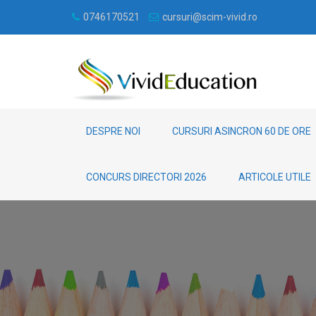
0746170521
cursuri@scim-vivid.ro
DESPRE NOI
CURSURI ASINCRON 60 DE ORE
CONCURS DIRECTORI 2026
ARTICOLE UTILE