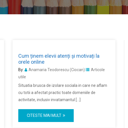
Cum ținem elevii atenți și motivați la
orele online
By:
Anamaria Teodorescu (Ciocan)
Articole
utile
Situatia brusca de izolare sociala in care ne aflam
cu totii a afectat practic toate domeniile de
activitate, inclusiv invatamantul […]
CITESTE MAI MULT