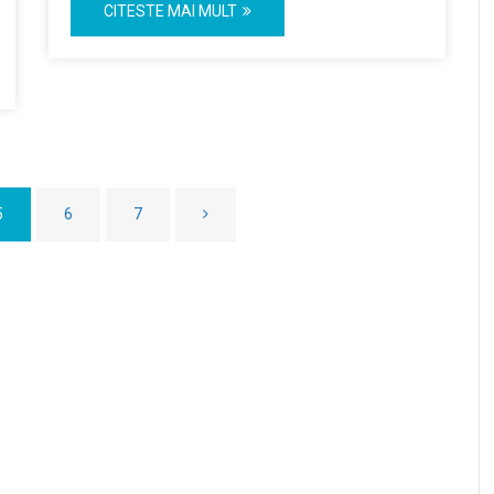
CITESTE MAI MULT
5
6
7