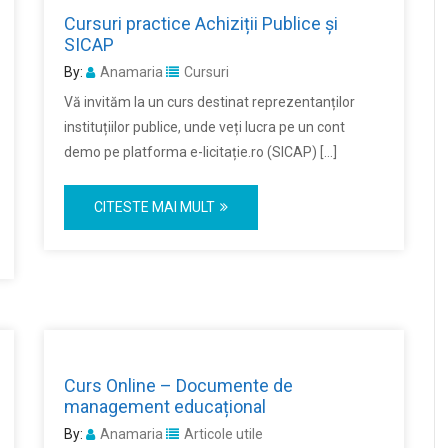
Cursuri practice Achiziții Publice și
SICAP
By:
Anamaria
Cursuri
Vă invităm la un curs destinat reprezentanților
instituțiilor publice, unde veți lucra pe un cont
demo pe platforma e-licitație.ro (SICAP) […]
CITESTE MAI MULT
Curs Online – Documente de
management educațional
By:
Anamaria
Articole utile