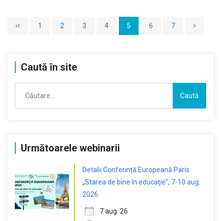
‹
1
2
3
4
5
6
7
Caută în site
Caută
după:
Următoarele webinarii
Detalii Conferință Europeană Paris
„Starea de bine în educație”, 7-10 aug.
2026
7 aug. 26