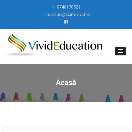
0746170521
cursuri@scim-vivid.ro
Acasă