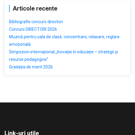
Articole recente
Bibliografie concurs directori
Concurs DIRECTORI 2026
Muzică pentru sala de clasă: concentrare, relaxare, reglare
emoțională
Simpozion internațional „Inovație în educație – strategii și
resurse pedagogice”
Gradația de merit 2026
Link-uri utile