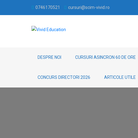
0746170521
cursuri@scim-vivid.ro
DESPRE NOI
CURSURI ASINCRON 60 DE ORE
CONCURS DIRECTORI 2026
ARTICOLE UTILE