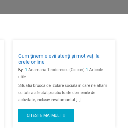
Cum ținem elevii atenți și motivați la
orele online
By:
Anamaria Teodorescu (Ciocan)
Articole
utile
Situatia brusca de izolare sociala in care ne aflam
cu totii a afectat practic toate domeniile de
activitate, inclusiv invatamantul […]
CITESTE MAI MULT