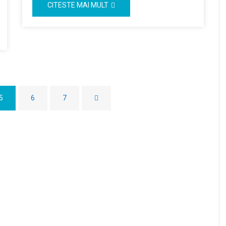
CITESTE MAI MULT
5
6
7