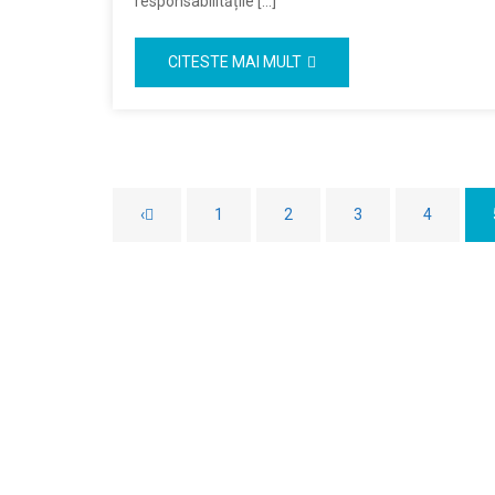
responsabilitățile […]
CITESTE MAI MULT
‹
1
2
3
4