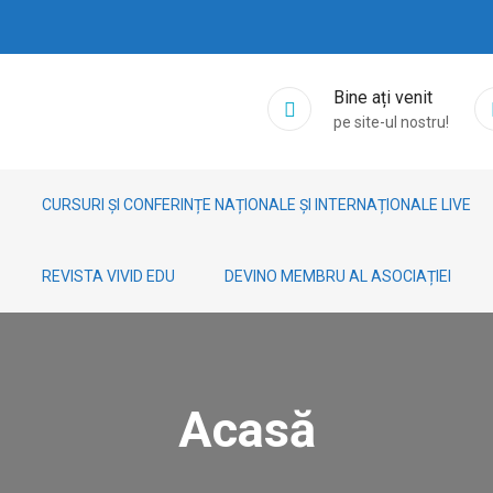
Bine ați venit
pe site-ul nostru!
CURSURI ȘI CONFERINȚE NAȚIONALE ȘI INTERNAȚIONALE LIVE
REVISTA VIVID EDU
DEVINO MEMBRU AL ASOCIAȚIEI
Acasă