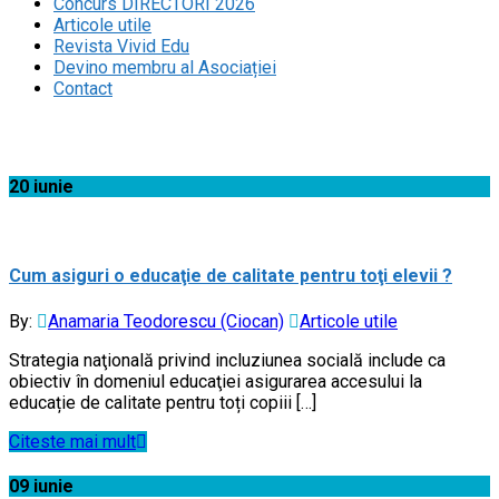
Concurs DIRECTORI 2026
Articole utile
Revista Vivid Edu
Devino membru al Asociației
Contact
Acasă
20
iunie
Cum asiguri o educaţie de calitate pentru toţi elevii ?
By:
Anamaria Teodorescu (Ciocan)
Articole utile
Strategia naţională privind incluziunea socială include ca
obiectiv în domeniul educaţiei asigurarea accesului la
educație de calitate pentru toți copiii […]
Citeste mai mult
09
iunie