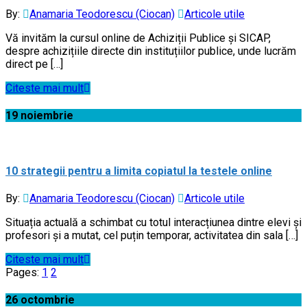
By:
Anamaria Teodorescu (Ciocan)
Articole utile
Vă invităm la cursul online de Achiziții Publice și SICAP,
despre achizițiile directe din instituțiilor publice, unde lucrăm
direct pe […]
Citeste mai mult
19
noiembrie
10 strategii pentru a limita copiatul la testele online
By:
Anamaria Teodorescu (Ciocan)
Articole utile
Situația actuală a schimbat cu totul interacțiunea dintre elevi și
profesori și a mutat, cel puțin temporar, activitatea din sala […]
Citeste mai mult
Pages:
1
2
26
octombrie