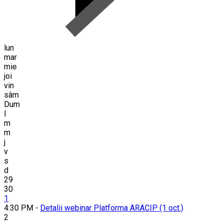
lun
mar
mie
joi
vin
sâm
Dum
l
m
m
j
v
s
d
29
30
1
4:30 PM -
Detalii webinar Platforma ARACIP (1 oct.)
2