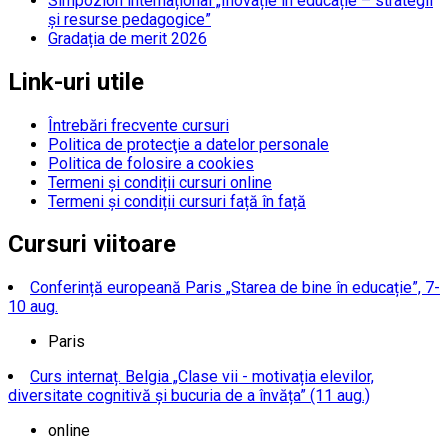
Simpozion internațional „Inovație în educație – strategii
și resurse pedagogice”
Gradația de merit 2026
Link-uri utile
Întrebări frecvente cursuri
Politica de protecţie a datelor personale
Politica de folosire a cookies
Termeni și condiții cursuri online
Termeni și condiții cursuri față în față
Cursuri viitoare
Conferință europeană Paris „Starea de bine în educație”, 7-
10 aug.
Paris
Curs internaț. Belgia „Clase vii - motivația elevilor,
diversitate cognitivă și bucuria de a învăța” (11 aug.)
online