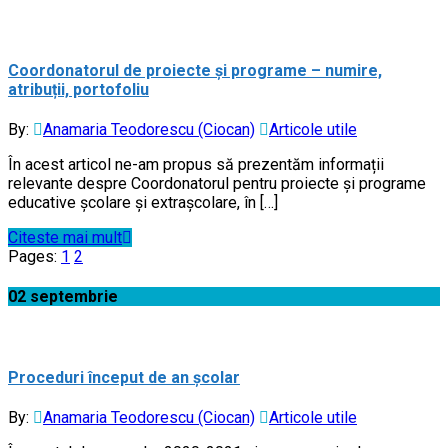
Coordonatorul de proiecte și programe – numire,
atribuții, portofoliu
By:
Anamaria Teodorescu (Ciocan)
Articole utile
În acest articol ne-am propus să prezentăm informații
relevante despre Coordonatorul pentru proiecte și programe
educative școlare și extrașcolare, în […]
Citeste mai mult
Pages:
1
2
02
septembrie
Proceduri început de an școlar
By:
Anamaria Teodorescu (Ciocan)
Articole utile