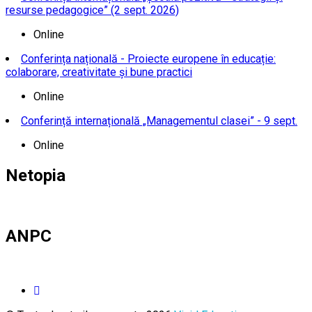
resurse pedagogice” (2 sept. 2026)
Online
Conferința națională - Proiecte europene în educație:
colaborare, creativitate și bune practici
Online
Conferință internațională „Managementul clasei” - 9 sept.
Online
Netopia
ANPC