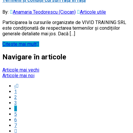
Termeni și condiții cursuri față în față
By:
Anamaria Teodorescu (Ciocan)
Articole utile
Participarea la cursurile organizate de VIVID TRAINING SRL
este condiționată de respectarea termenilor și condițiilor
generale detaliate mai jos. Dacă […]
Citeste mai mult
Navigare în articole
Articole mai vechi
Articole mai noi
‹
1
2
3
4
5
6
7