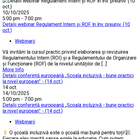
10/10/2025
5:00 pm - 7:00 pm
Detalii webinar Regulament Intern și ROF în înv. preuniv. (10
oct.)
Webinarii
Vă invităm la cursul practic privind elaborarea și revizuirea
Regulamentului Intern (ROI) și a Regulamentului de Organizare
și Funcționare (ROF) de la nivelul unităților de [...]
More Info
Detalii conferință europeană „Școala incluzivă - bune practici
la nivel european” - (14 oct.)
14
oct.
14/10/2025
5:00 pm - 7:00 pm
Detalii conferință europeană „Școala incluzivă - bune practici
la nivel european” - (14 oct.)
Webinarii
O școală incluzivă este o școală mai bună pentru toți!
Fiecare elev merită șanse egale la educație. Cum putem