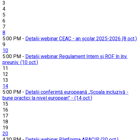
3
4
5
6
7
8
5:00 PM -
Detalii webinar CEAC - an școlar 2025-2026 (8 oct.)
9
10
5:00 PM -
Detalii webinar Regulament Intern și ROF în înv.
preuniv. (10 oct.)
11
12
13
14
5:00 PM -
Detalii conferință europeană „Școala incluzivă -
bune practici la nivel european” - (14 oct.)
15
16
17
18
19
20
4:30 PM -
Detalii webinar Platforma ARACIP (20 oct.)