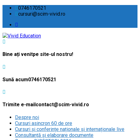
0746170521
cursuri@scim-vivid.ro
Bine ați venit
pe site-ul nostru!
Sună acum
0746170521
Trimite e-mail
contact@scim-vivid.ro
Despre noi
Cursuri asincron 60 de ore
Cursuri și conferințe naționale și internaționale live
Consultanţă și elaborare documente