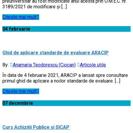
preuniversitar au fost modificate anul acesta prin O.M.E.C. nr.
3189/2021 de modificare şi […]
Citeste mai mult
04
februarie
Ghid de aplicare standarde de evaluare ARACIP
By:
Anamaria Teodorescu (Ciocan)
Articole utile
În data de 4 februarie 2021, ARACIP a lansat spre consultare
primul ghid de aplicare a noilor standarde de evaluare. […]
Citeste mai mult
07
decembrie
Curs Achiziții Publice și SICAP