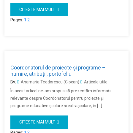
CITESTE MAI MULT
Pages:
1
2
Coordonatorul de proiecte și programe –
numire, atribuții, portofoliu
By:
Anamaria Teodorescu (Ciocan)
Articole utile
În acest articol ne-am propus să prezentăm informații
relevante despre Coordonatorul pentru proiecte și
programe educative școlare și extrașcolare, în […]
CITESTE MAI MULT
Pages:
1
2