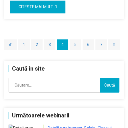
CITESTE MAI MULT
‹
1
2
3
4
5
6
7
Caută în site
Caută
după:
Următoarele webinarii