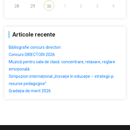
28
29
1
2
3
4
30
Articole recente
Bibliografie concurs directori
Concurs DIRECTORI 2026
Muzică pentru sala de clasă: concentrare, relaxare, reglare
emoțională
Simpozion internațional „Inovație în educație – strategii și
resurse pedagogice”
Gradația de merit 2026