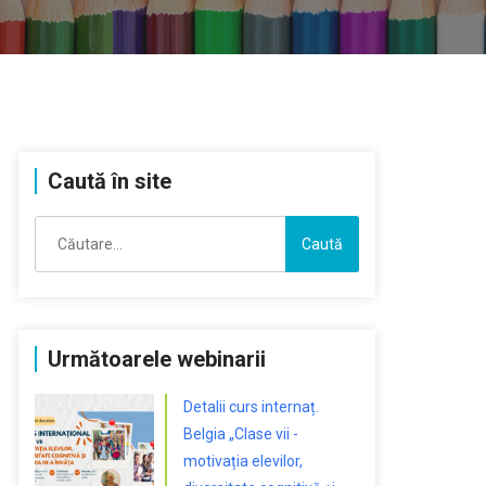
Caută în site
Caută
după:
Următoarele webinarii
Detalii curs internaț.
Belgia „Clase vii -
motivația elevilor,