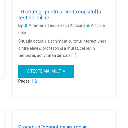
10 strategii pentru a limita copiatul la
testele online
By:
Anamaria Teodorescu (Ciocan)
Articole
utile
Situația actuală a schimbat cu totul interacțiunea
dintre elevi și profesori și a mutat, cel puțin
temporar, activitatea din sala […]
CITESTE MAI MULT
Pages:
1
2
Proceduri început de an școlar