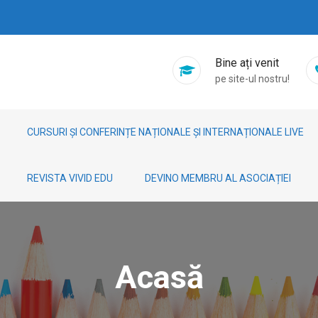
Bine ați venit
pe site-ul nostru!
CURSURI ȘI CONFERINȚE NAȚIONALE ȘI INTERNAȚIONALE LIVE
REVISTA VIVID EDU
DEVINO MEMBRU AL ASOCIAȚIEI
Acasă