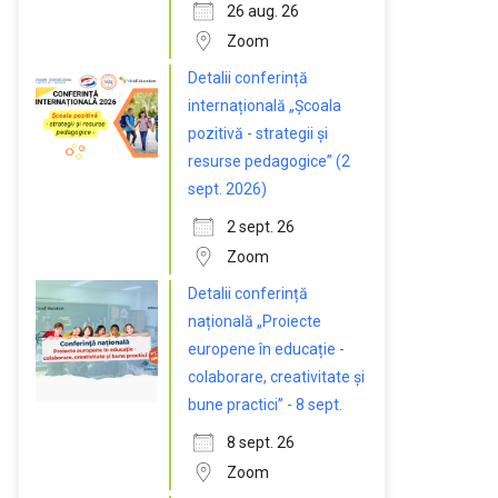
26 aug. 26
Zoom
Detalii conferință
internațională „Școala
pozitivă - strategii și
resurse pedagogice” (2
sept. 2026)
2 sept. 26
Zoom
Detalii conferință
națională „Proiecte
europene în educație -
colaborare, creativitate și
bune practici” - 8 sept.
8 sept. 26
Zoom