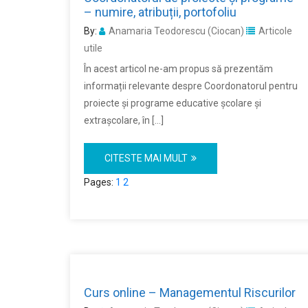
– numire, atribuții, portofoliu
By:
Anamaria Teodorescu (Ciocan)
Articole
utile
În acest articol ne-am propus să prezentăm
informații relevante despre Coordonatorul pentru
proiecte și programe educative școlare și
extrașcolare, în […]
CITESTE MAI MULT
Pages:
1
2
Curs online – Managementul Riscurilor