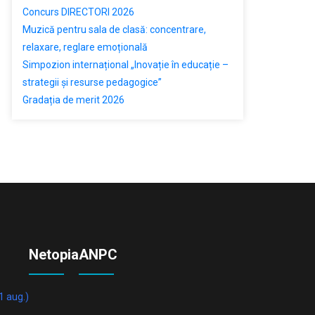
Concurs DIRECTORI 2026
Muzică pentru sala de clasă: concentrare,
relaxare, reglare emoțională
Simpozion internațional „Inovație în educație –
strategii și resurse pedagogice”
Gradația de merit 2026
Netopia
ANPC
11 aug.)