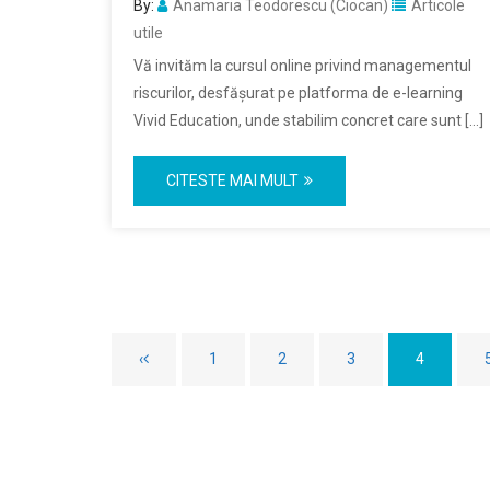
By:
Anamaria Teodorescu (Ciocan)
Articole
utile
Vă invităm la cursul online privind managementul
riscurilor, desfășurat pe platforma de e-learning
Vivid Education, unde stabilim concret care sunt […]
CITESTE MAI MULT
‹
1
2
3
4