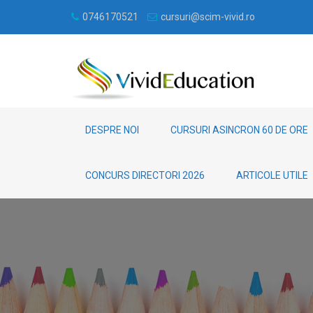
0746170521
cursuri@scim-vivid.ro
DESPRE NOI
CURSURI ASINCRON 60 DE ORE
CONCURS DIRECTORI 2026
ARTICOLE UTILE