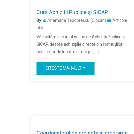
Curs Achiziții Publice și SICAP
By:
Anamaria Teodorescu (Ciocan)
Articole
utile
Vă invităm la cursul online de Achiziții Publice și
SICAP, despre achizițiile directe din instituțiilor
publice, unde lucrăm direct pe […]
CITESTE MAI MULT
Coordonatorul de proiecte și programe