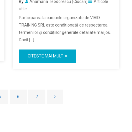
By:
Anamaria Teodorescu (Ciocan)
Articole
utile
Participarea la cursurile organizate de VIVID
TRAINING SRL este condiționată de respectarea
termenilor și condițiilor generale detaliate mai jos.
Dacă […]
CITESTE MAI MULT
5
6
7