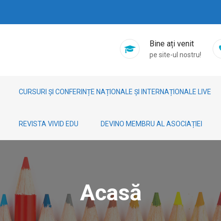
Bine ați venit
pe site-ul nostru!
CURSURI ȘI CONFERINȚE NAȚIONALE ȘI INTERNAȚIONALE LIVE
REVISTA VIVID EDU
DEVINO MEMBRU AL ASOCIAȚIEI
Acasă