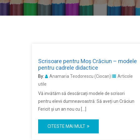
Scrisoare pentru Moș Crăciun – modele
pentru cadrele didactice
By:
Anamaria Teodorescu (Ciocan)
Articole
utile
Vă invătăm să descărcați modele de scrisori
pentru elevii dumneavoastră: Să aveți un Crăciun
Fericit și un an nou cu […]
CITESTE MAI MULT