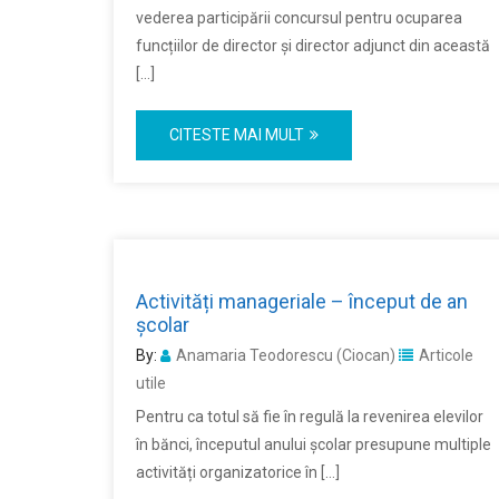
vederea participării concursul pentru ocuparea
funcțiilor de director și director adjunct din această
[…]
CITESTE MAI MULT
Activități manageriale – început de an
școlar
By:
Anamaria Teodorescu (Ciocan)
Articole
utile
Pentru ca totul să fie în regulă la revenirea elevilor
în bănci, începutul anului școlar presupune multiple
activități organizatorice în […]