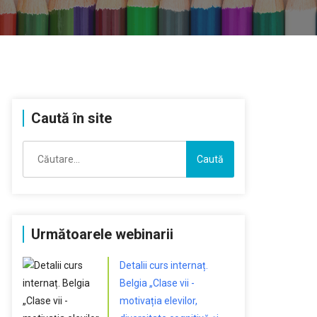
Caută în site
Caută
după:
Următoarele webinarii
Detalii curs internaț.
Belgia „Clase vii -
motivația elevilor,