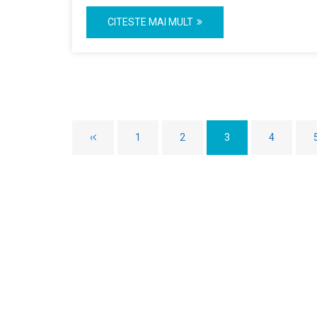
CITESTE MAI MULT
‹
1
2
3
4