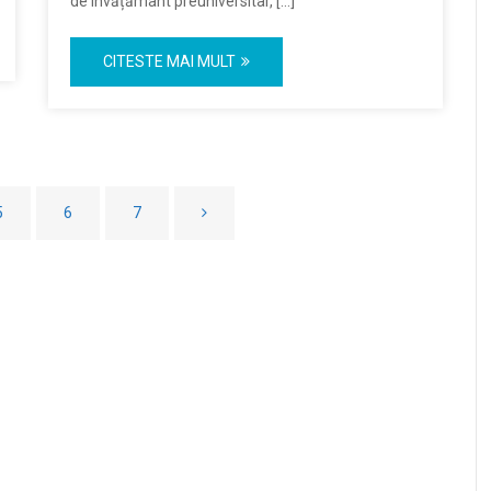
de învățământ preuniversitar, […]
CITESTE MAI MULT
5
6
7