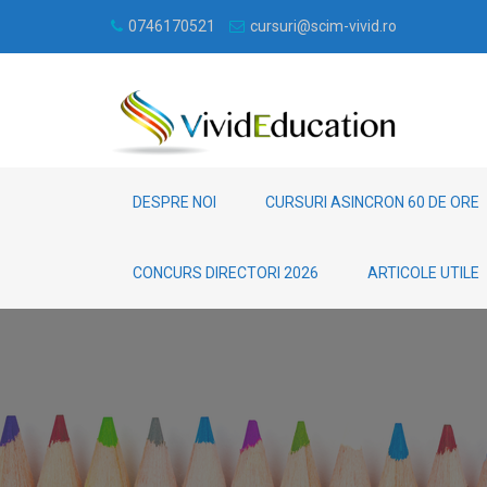
0746170521
cursuri@scim-vivid.ro
DESPRE NOI
CURSURI ASINCRON 60 DE ORE
CONCURS DIRECTORI 2026
ARTICOLE UTILE