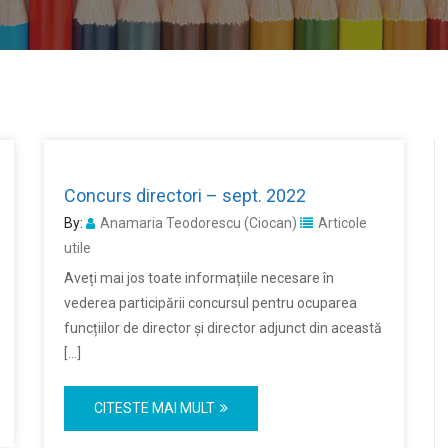
Concurs directori – sept. 2022
By:
Anamaria Teodorescu (Ciocan)
Articole
utile
Aveți mai jos toate informațiile necesare în
vederea participării concursul pentru ocuparea
funcțiilor de director și director adjunct din această
[…]
CITESTE MAI MULT