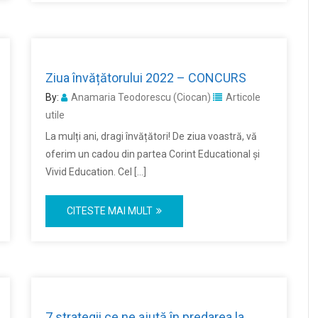
Ziua învățătorului 2022 – CONCURS
By:
Anamaria Teodorescu (Ciocan)
Articole
utile
La mulți ani, dragi învățători! De ziua voastră, vă
oferim un cadou din partea Corint Educational și
Vivid Education. Cel […]
CITESTE MAI MULT
7 strategii ce ne ajută în predarea la