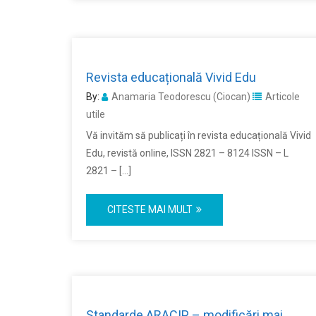
Revista educațională Vivid Edu
By:
Anamaria Teodorescu (Ciocan)
Articole
utile
Vă invităm să publicați în revista educațională Vivid
Edu, revistă online, ISSN 2821 – 8124 ISSN – L
2821 – […]
CITESTE MAI MULT
Standarde ARACIP – modificări mai