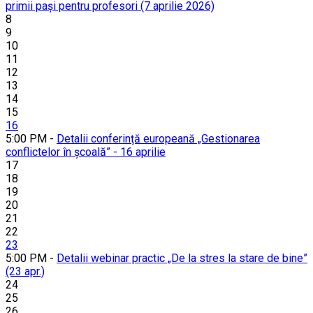
primii pași pentru profesori (7 aprilie 2026)
8
9
10
11
12
13
14
15
16
5:00 PM -
Detalii conferință europeană „Gestionarea
conflictelor în școală” - 16 aprilie
17
18
19
20
21
22
23
5:00 PM -
Detalii webinar practic „De la stres la stare de bine”
(23 apr.)
24
25
26