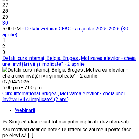
27
28
29
30
5:00 PM -
Detalii webinar CEAC - an școlar 2025-2026 (30
aprilie)
1
2
3
Detalii curs internaț. Belgia, Bruges „Motivarea elevilor - cheia
unei învățări vii și implicate” - 2 aprilie
02/04/2026
5:00 pm - 7:00 pm
Curs internațional Bruges „Motivarea elevilor - cheia unei
învățări vii și implicate” (2 apr.)
Webinarii
✏️ Simți că elevii sunt tot mai puțin implicați, dezinteresați
sau motivați doar de note? Te întrebi ce anume îi poate face
pe elevi să [...]