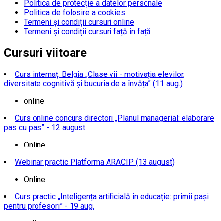
Politica de protecţie a datelor personale
Politica de folosire a cookies
Termeni și condiții cursuri online
Termeni și condiții cursuri față în față
Cursuri viitoare
Curs internaț. Belgia „Clase vii - motivația elevilor,
diversitate cognitivă și bucuria de a învăța” (11 aug.)
online
Curs online concurs directori „Planul managerial: elaborare
pas cu pas” - 12 august
Online
Webinar practic Platforma ARACIP (13 august)
Online
Curs practic „Inteligența artificială în educație: primii pași
pentru profesori” - 19 aug.