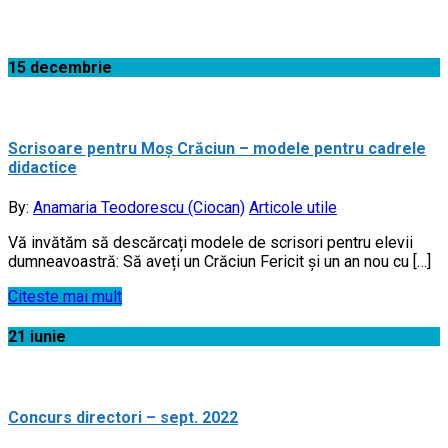
Acasă
15
decembrie
Scrisoare pentru Moș Crăciun – modele pentru cadrele
didactice
By:
Anamaria Teodorescu (Ciocan)
Articole utile
Vă invătăm să descărcați modele de scrisori pentru elevii
dumneavoastră: Să aveți un Crăciun Fericit și un an nou cu […]
Citeste mai mult
21
iunie
Concurs directori – sept. 2022