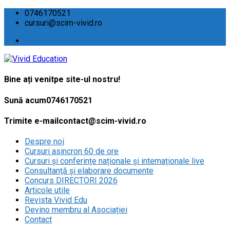
0746170521
cursuri@scim-vivid.ro
Bine ați venit
pe site-ul nostru!
Sună acum
0746170521
Trimite e-mail
contact@scim-vivid.ro
Despre noi
Cursuri asincron 60 de ore
Cursuri și conferințe naționale și internaționale live
Consultanţă și elaborare documente
Concurs DIRECTORI 2026
Articole utile
Revista Vivid Edu
Devino membru al Asociației
Contact