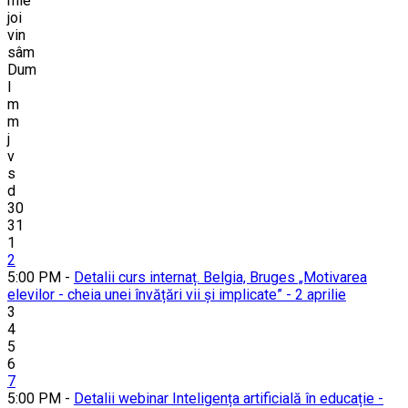
mie
joi
vin
sâm
Dum
l
m
m
j
v
s
d
30
31
1
2
5:00 PM -
Detalii curs internaț. Belgia, Bruges „Motivarea
elevilor - cheia unei învățări vii și implicate” - 2 aprilie
3
4
5
6
7
5:00 PM -
Detalii webinar Inteligența artificială în educație -