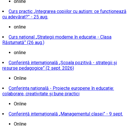
online
Curs practic „Integrarea copiilor cu autism: ce funcționează
cu adevărat?” - 25 aug.
online
Curs național „Strategii moderne în educație - Clasa
Răsturnată” (26 aug.)
online
Conferință internațională „Școala pozitivă - strategii și
resurse pedagogice” (2 sept. 2026)
Online
Conferința națională - Proiecte europene în educație:
colaborare, creativitate și bune practici
Online
Conferință internațională „Managementul clasei” - 9 sept.
Online