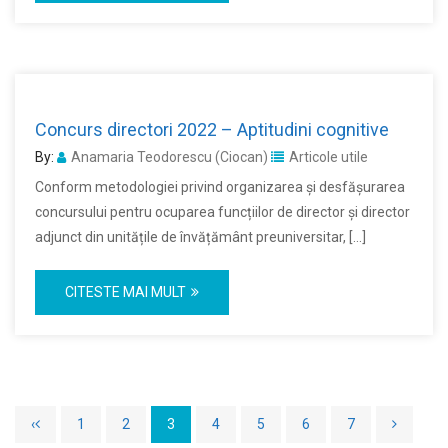
Concurs directori 2022 – Aptitudini cognitive
By:
Anamaria Teodorescu (Ciocan)
Articole utile
Conform metodologiei privind organizarea și desfășurarea
concursului pentru ocuparea funcțiilor de director și director
adjunct din unitățile de învățământ preuniversitar, […]
CITESTE MAI MULT
‹
1
2
3
4
5
6
7