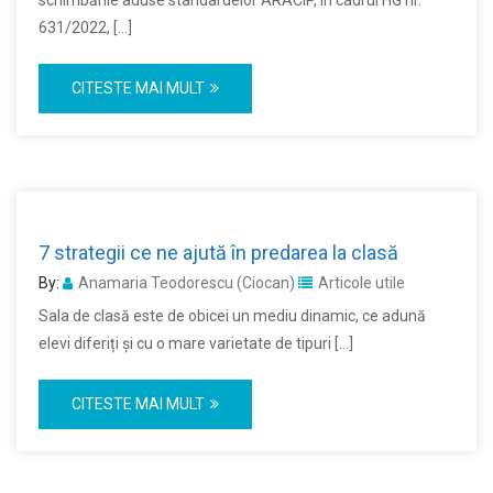
schimbările aduse standardelor ARACIP, în cadrul HG nr.
631/2022, […]
CITESTE MAI MULT
7 strategii ce ne ajută în predarea la clasă
By:
Anamaria Teodorescu (Ciocan)
Articole utile
Sala de clasă este de obicei un mediu dinamic, ce adună
elevi diferiți și cu o mare varietate de tipuri […]
CITESTE MAI MULT