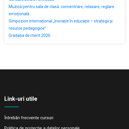
Muzică pentru sala de clasă: concentrare, relaxare, reglare
emoțională
Simpozion internațional „Inovație în educație – strategii și
resurse pedagogice”
Gradația de merit 2026
Link-uri utile
Întrebări frecvente cursuri
Politica de protecţie a datelor personale