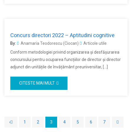
Concurs directori 2022 – Aptitudini cognitive
By:
Anamaria Teodorescu (Ciocan)
Articole utile
Conform metodologiei privind organizarea și desfășurarea
concursului pentru ocuparea funcțiilor de director și director
adjunct din unitățile de învățământ preuniversitar, […]
CITESTE MAI MULT
‹
1
2
3
4
5
6
7