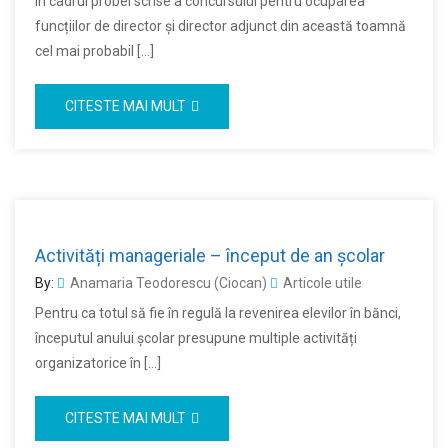
În cadrul probei scrise a concursului pentru ocuparea
funcțiilor de director și director adjunct din această toamnă
cel mai probabil […]
CITESTE MAI MULT
Activități manageriale – început de an școlar
By:
Anamaria Teodorescu (Ciocan)
Articole utile
Pentru ca totul să fie în regulă la revenirea elevilor în bănci,
începutul anului școlar presupune multiple activități
organizatorice în […]
CITESTE MAI MULT