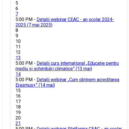
5
6
7
5:00 PM -
Detalii webinar CEAC - an școlar 2024-
2025 (7 mai 2025)
8
9
10
11
12
13
5:00 PM -
Detalii curs internațional „Educație pentru
mediu și schimbări climatice” (13 mai)
14
5:00 PM -
Detalii webinar „Cum obținem acreditarea
Erasmus+” (14 mai)
15
16
17
18
19
20
21
5:00 PM -
Detalii webinar Platforma CEAC - an școlar