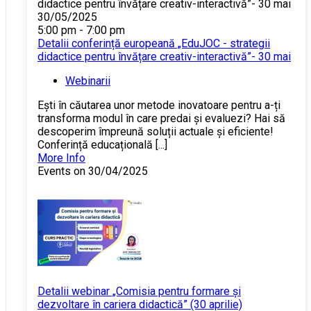
30/05/2025
5:00 pm - 7:00 pm
Detalii conferință europeană „EduJOC - strategii
didactice pentru învățare creativ-interactivă”- 30 mai
Webinarii
Ești în căutarea unor metode inovatoare pentru a-ți
transforma modul în care predai și evaluezi? Hai să
descoperim împreună soluții actuale și eficiente!
Conferință educațională [...]
More Info
Events on 30/04/2025
Detalii webinar „Comisia pentru formare și
dezvoltare în cariera didactică” (30 aprilie)