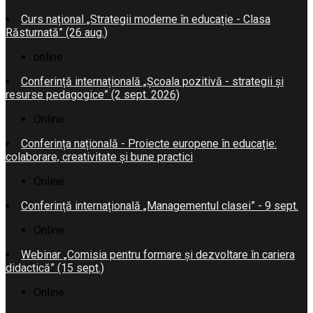
Curs național „Strategii moderne în educație - Clasa
Răsturnată” (26 aug.)
online
Conferință internațională „Școala pozitivă - strategii și
resurse pedagogice” (2 sept. 2026)
Online
Conferința națională - Proiecte europene în educație:
colaborare, creativitate și bune practici
Online
Conferință internațională „Managementul clasei” - 9 sept.
Online
Webinar „Comisia pentru formare și dezvoltare în cariera
didactică” (15 sept.)
Online