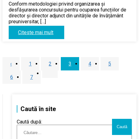
Conform metodologiei privind organizarea și
desfășurarea concursului pentru ocuparea funcțiilor de
director și director adjunct din unitățile de învățământ
preuniversitar, […]
Citeste mai mult
‹
1
2
3
4
5
6
7
Caută în site
Caută după: