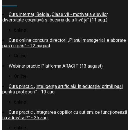
Curs internaț. Belgia „Clase vii - motivația elevilor,
diversitate cognitivă și bucuria de a învăța” (11 aug.)
online
Curs online concurs directori „Planul managerial: elaborare
pas cu pas” - 12 august
Online
Webinar practic Platforma ARACIP (13 august)
Online
Curs practic „Inteligența artificială în educație: primii pași
pentru profesori” - 19 aug.
online
Curs practic „Integrarea copiilor cu autism: ce funcționează
cu adevărat?” - 25 aug.
online