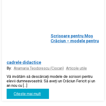
INTERNAȚIONALE LIVE
CONSULTANŢĂ ȘI ELABORARE DOCUMENTE
CONCURS DIRECTORI 2026
ARTICOLE UTILE
Scrisoare pentru Moș
REVISTA VIVID EDU
Crăciun – modele pentru
DEVINO MEMBRU AL ASOCIAȚIEI
CONTACT
cadrele didactice
By:
Anamaria Teodorescu (Ciocan)
Articole utile
Vă invătăm să descărcați modele de scrisori pentru
elevii dumneavoastră: Să aveți un Crăciun Fericit și un
an nou cu […]
Citeste mai mult