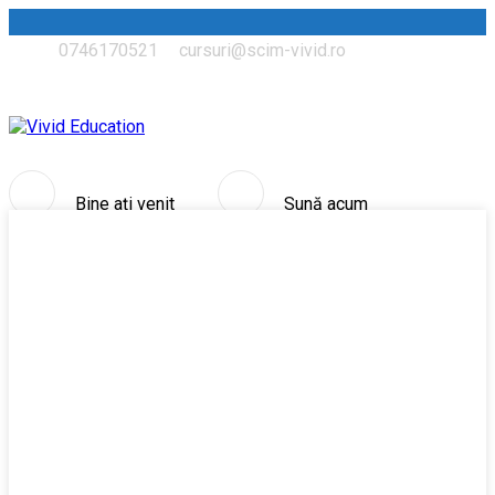
0746170521
cursuri@scim-vivid.ro
Acasă
Bine ați venit
Sună acum
pe site-ul nostru!
0746170521
Trimite e-mail
contact@scim-vivid.ro
DESPRE NOI
CURSURI ASINCRON 60 DE ORE
CURSURI ȘI CONFERINȚE NAȚIONALE ȘI