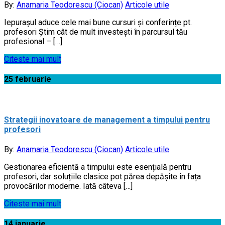
By:
Anamaria Teodorescu (Ciocan)
Articole utile
Iepurașul aduce cele mai bune cursuri şi conferințe pt.
profesori Știm cât de mult investești în parcursul tău
profesional – […]
Citeste mai mult
25
februarie
Strategii inovatoare de management a timpului pentru
profesori
By:
Anamaria Teodorescu (Ciocan)
Articole utile
Gestionarea eficientă a timpului este esențială pentru
profesori, dar soluțiile clasice pot părea depășite în fața
provocărilor moderne. Iată câteva […]
Citeste mai mult
14
ianuarie