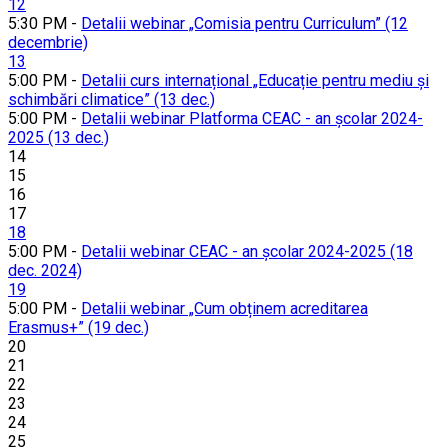
12
5:30 PM -
Detalii webinar „Comisia pentru Curriculum” (12
decembrie)
13
5:00 PM -
Detalii curs internațional „Educație pentru mediu și
schimbări climatice” (13 dec.)
5:00 PM -
Detalii webinar Platforma CEAC - an școlar 2024-
2025 (13 dec.)
14
15
16
17
18
5:00 PM -
Detalii webinar CEAC - an școlar 2024-2025 (18
dec. 2024)
19
5:00 PM -
Detalii webinar „Cum obținem acreditarea
Erasmus+” (19 dec.)
20
21
22
23
24
25