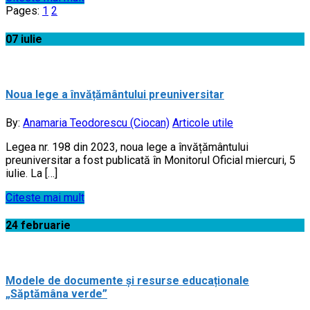
Pages:
1
2
07
iulie
Noua lege a învățământului preuniversitar
By:
Anamaria Teodorescu (Ciocan)
Articole utile
Legea nr. 198 din 2023, noua lege a învățământului
preuniversitar a fost publicată în Monitorul Oficial miercuri, 5
iulie. La […]
Citeste mai mult
24
februarie
Modele de documente și resurse educaționale
„Săptămâna verde”