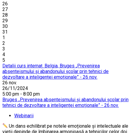
26
27
28
29
30
31
1
2
3
4
5
Detalii curs internaț. Belgia, Bruges „Prevenirea
absenteismului și abandonului școlar prin tehnici de
dezvoltare a inteligenței emoționale” - 26 nov.
26
nov.
26/11/2024
5:00 pm - 8:00 pm
Bruges „Prevenirea absenteismului și abandonului școlar prin
tehnici de dezvoltare a inteligenței emoționale” - 26 nov.
Webinarii
Un dans echilibrat pe notele emoționale și intelectuale ale
vieții depinde de îmbinarea armonioasă a tehnicilor celor doi