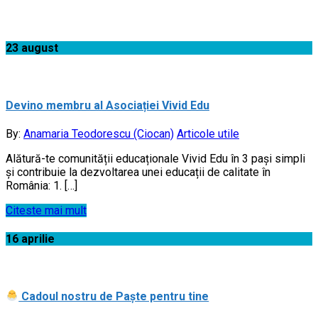
Acasă
23
august
Devino membru al Asociației Vivid Edu
By:
Anamaria Teodorescu (Ciocan)
Articole utile
Alătură-te comunității educaționale Vivid Edu în 3 pași simpli
și contribuie la dezvoltarea unei educații de calitate în
România: 1. […]
Citeste mai mult
16
aprilie
Cadoul nostru de Paşte pentru tine