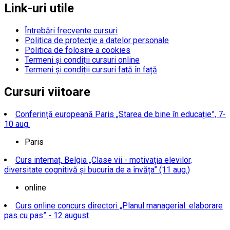
Link-uri utile
Întrebări frecvente cursuri
Politica de protecţie a datelor personale
Politica de folosire a cookies
Termeni și condiții cursuri online
Termeni și condiții cursuri față în față
Cursuri viitoare
Conferință europeană Paris „Starea de bine în educație”, 7-
10 aug.
Paris
Curs internaț. Belgia „Clase vii - motivația elevilor,
diversitate cognitivă și bucuria de a învăța” (11 aug.)
online
Curs online concurs directori „Planul managerial: elaborare
pas cu pas” - 12 august