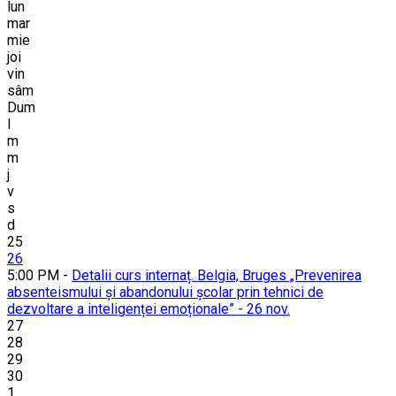
lun
mar
mie
joi
vin
sâm
Dum
l
m
m
j
v
s
d
25
26
5:00 PM -
Detalii curs internaț. Belgia, Bruges „Prevenirea
absenteismului și abandonului școlar prin tehnici de
dezvoltare a inteligenței emoționale” - 26 nov.
27
28
29
30
1