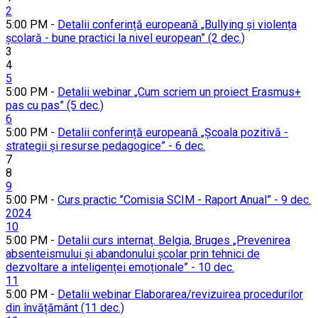
2
5:00 PM -
Detalii conferință europeană „Bullying și violența
școlară - bune practici la nivel european” (2 dec.)
3
4
5
5:00 PM -
Detalii webinar „Cum scriem un proiect Erasmus+
pas cu pas” (5 dec.)
6
5:00 PM -
Detalii conferință europeană „Școala pozitivă -
strategii și resurse pedagogice” - 6 dec.
7
8
9
5:00 PM -
Curs practic ”Comisia SCIM - Raport Anual” - 9 dec.
2024
10
5:00 PM -
Detalii curs internaț. Belgia, Bruges „Prevenirea
absenteismului și abandonului școlar prin tehnici de
dezvoltare a inteligenței emoționale” - 10 dec.
11
5:00 PM -
Detalii webinar Elaborarea/revizuirea procedurilor
din învățământ (11 dec.)