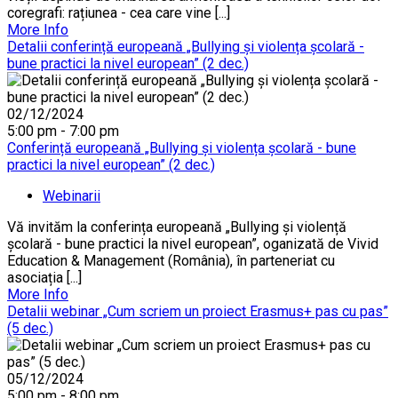
coregrafi: rațiunea - cea care vine [...]
More Info
Detalii conferință europeană „Bullying și violența școlară -
bune practici la nivel european” (2 dec.)
02/12/2024
5:00 pm - 7:00 pm
Conferință europeană „Bullying și violența școlară - bune
practici la nivel european” (2 dec.)
Webinarii
Vă invităm la conferința europeană „Bullying și violență
școlară - bune practici la nivel european”, oganizată de Vivid
Education & Management (România), în parteneriat cu
asociația [...]
More Info
Detalii webinar „Cum scriem un proiect Erasmus+ pas cu pas”
(5 dec.)
05/12/2024
5:00 pm - 8:00 pm