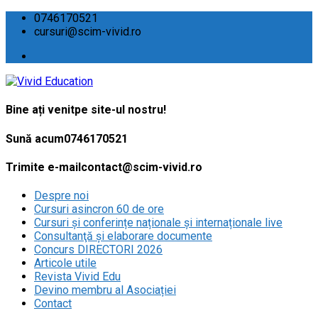
0746170521
cursuri@scim-vivid.ro
Bine ați venit
pe site-ul nostru!
Sună acum
0746170521
Trimite e-mail
contact@scim-vivid.ro
Despre noi
Cursuri asincron 60 de ore
Cursuri și conferințe naționale și internaționale live
Consultanţă și elaborare documente
Concurs DIRECTORI 2026
Articole utile
Revista Vivid Edu
Devino membru al Asociației
Contact