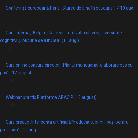
Conferință europeană Paris „Starea de bine în educație”, 7-10 aug.
Paris
Curs internaț. Belgia „Clase vii - motivația elevilor, diversitate
cognitivă și bucuria de a învăța” (11 aug.)
online
Curs online concurs directori „Planul managerial: elaborare pas cu
pas” - 12 august
Online
Webinar practic Platforma ARACIP (13 august)
Online
Curs practic „Inteligența artificială în educație: primii pași pentru
profesori” - 19 aug.
online