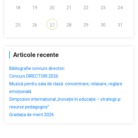
18
19
20
21
22
23
24
25
26
28
29
30
31
27
Articole recente
Bibliografie concurs directori
Concurs DIRECTORI 2026
Muzică pentru sala de clasă: concentrare, relaxare, reglare
emoțională
Simpozion internațional „Inovație în educație – strategii și
resurse pedagogice”
Gradația de merit 2026