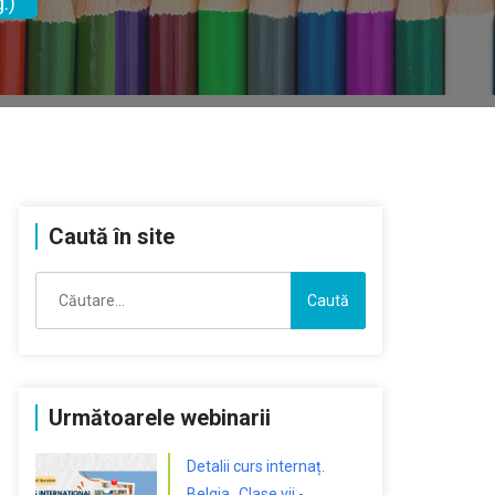
.)
Caută în site
Caută
după:
Următoarele webinarii
Detalii curs internaț.
Belgia „Clase vii -