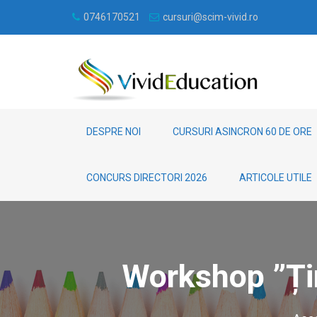
0746170521
cursuri@scim-vivid.ro
DESPRE NOI
CURSURI ASINCRON 60 DE ORE
CONCURS DIRECTORI 2026
ARTICOLE UTILE
Workshop ”Țin