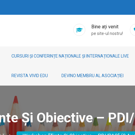
Bine ați venit
pe site-ul nostru!
CURSURI ȘI CONFERINȚE NAȚIONALE ȘI INTERNAȚIONALE LIVE
REVISTA VIVID EDU
DEVINO MEMBRU AL ASOCIAȚIEI
te Și Obiective – PDI