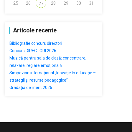
25
26
28
29
30
31
27
Articole recente
Bibliografie concurs directori
Concurs DIRECTORI 2026
Muzică pentru sala de clasă: concentrare,
relaxare, reglare emoțională
Simpozion internațional „Inovație în educație –
strategii și resurse pedagogice”
Gradația de merit 2026