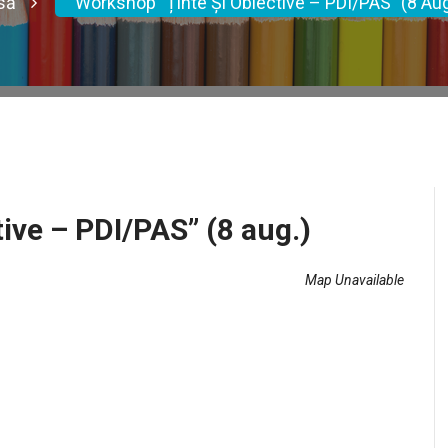
să
Workshop ”Ținte Și Obiective – PDI/PAS” (8 Aug
ive – PDI/PAS” (8 aug.)
Map Unavailable