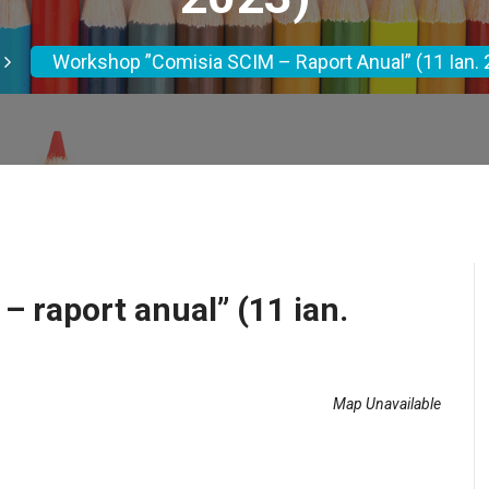
Workshop ”Comisia SCIM – Raport Anual” (11 Ian. 
 raport anual” (11 ian.
Map Unavailable