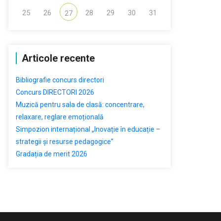
25
26
28
29
30
31
27
Articole recente
Bibliografie concurs directori
Concurs DIRECTORI 2026
Muzică pentru sala de clasă: concentrare,
relaxare, reglare emoțională
Simpozion internațional „Inovație în educație –
strategii și resurse pedagogice”
Gradația de merit 2026