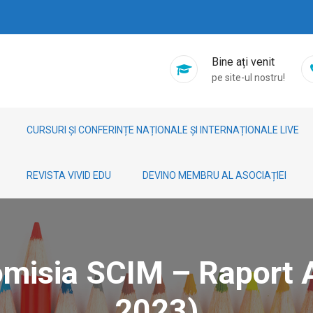
Bine ați venit
pe site-ul nostru!
CURSURI ȘI CONFERINȚE NAȚIONALE ȘI INTERNAȚIONALE LIVE
REVISTA VIVID EDU
DEVINO MEMBRU AL ASOCIAȚIEI
isia SCIM – Raport A
2023)