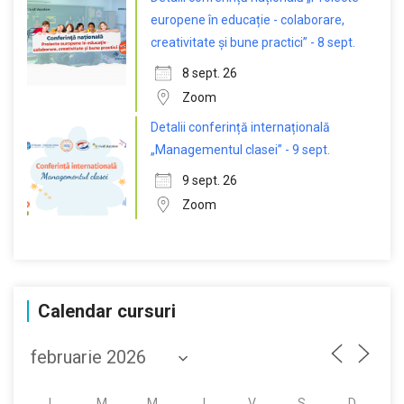
europene în educație - colaborare,
creativitate și bune practici” - 8 sept.
8 sept. 26
Zoom
Detalii conferință internațională
„Managementul clasei” - 9 sept.
9 sept. 26
Zoom
Calendar cursuri
L
M
M
J
V
S
D