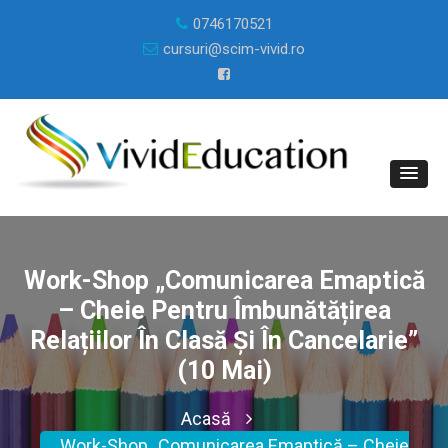
0746170521
cursuri@scim-vivid.ro
Work-Shop „Comunicarea Emaptică
– Cheie Pentru Îmbunătățirea
Relațiilor În Clasă Și În Cancelarie”
(10 Mai)
Acasă
Work-Shop „Comunicarea Emaptică – Cheie