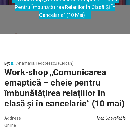
Pentru Îmbunătățirea Relațiilor În Clasă Și În
Cancelarie” (10 Mai)
By:
Anamaria Teodorescu (Ciocan)
Work-shop „Comunicarea
emaptică – cheie pentru
îmbunătățirea relațiilor în
clasă și în cancelarie” (10 mai)
Address
Map Unavailable
Online