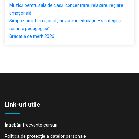
Muzică pentru sala de clasă: concentrare, relaxare, reglare
emoțională
Simpozion internațional „Inovație în educație – strategii și
resurse pedagogice”
Gradația de merit 2026
Link-uri utile
Întrebări frecvente cursuri
Politica de protecţie a datelor personale