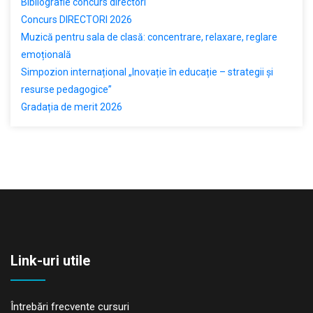
Bibliografie concurs directori
Concurs DIRECTORI 2026
Muzică pentru sala de clasă: concentrare, relaxare, reglare
emoțională
Simpozion internațional „Inovație în educație – strategii și
resurse pedagogice”
Gradația de merit 2026
Link-uri utile
Întrebări frecvente cursuri